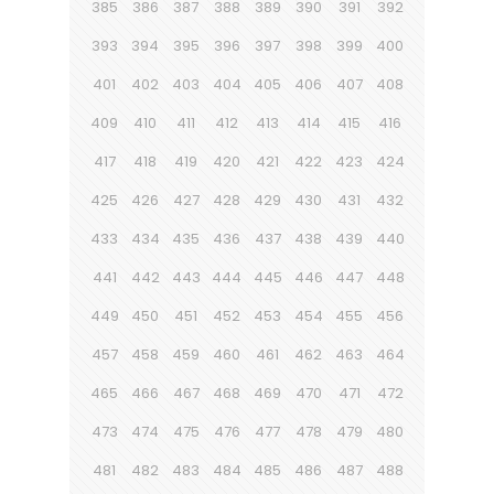
385
386
387
388
389
390
391
392
393
394
395
396
397
398
399
400
401
402
403
404
405
406
407
408
409
410
411
412
413
414
415
416
417
418
419
420
421
422
423
424
425
426
427
428
429
430
431
432
433
434
435
436
437
438
439
440
441
442
443
444
445
446
447
448
449
450
451
452
453
454
455
456
457
458
459
460
461
462
463
464
465
466
467
468
469
470
471
472
473
474
475
476
477
478
479
480
481
482
483
484
485
486
487
488