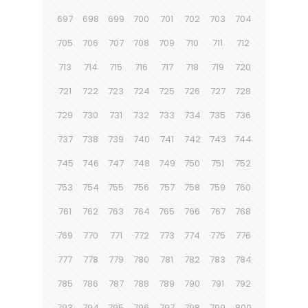
697
698
699
700
701
702
703
704
705
706
707
708
709
710
711
712
713
714
715
716
717
718
719
720
721
722
723
724
725
726
727
728
729
730
731
732
733
734
735
736
737
738
739
740
741
742
743
744
745
746
747
748
749
750
751
752
753
754
755
756
757
758
759
760
761
762
763
764
765
766
767
768
769
770
771
772
773
774
775
776
777
778
779
780
781
782
783
784
785
786
787
788
789
790
791
792
793
794
795
796
797
798
799
800