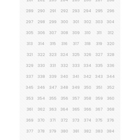
289
290
291
292
293
294
295
296
297
298
299
300
301
302
303
304
305
306
307
308
309
310
311
312
313
314
315
316
317
318
319
320
321
322
323
324
325
326
327
328
329
330
331
332
333
334
335
336
337
338
339
340
341
342
343
344
345
346
347
348
349
350
351
352
353
354
355
356
357
358
359
360
361
362
363
364
365
366
367
368
369
370
371
372
373
374
375
376
377
378
379
380
381
382
383
384