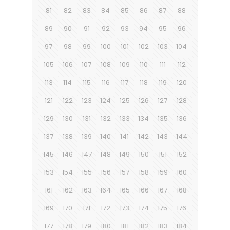
81
82
83
84
85
86
87
88
89
90
91
92
93
94
95
96
97
98
99
100
101
102
103
104
105
106
107
108
109
110
111
112
113
114
115
116
117
118
119
120
121
122
123
124
125
126
127
128
129
130
131
132
133
134
135
136
137
138
139
140
141
142
143
144
145
146
147
148
149
150
151
152
153
154
155
156
157
158
159
160
161
162
163
164
165
166
167
168
169
170
171
172
173
174
175
176
177
178
179
180
181
182
183
184