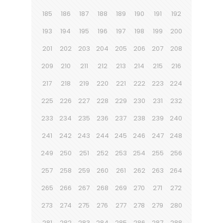
185
186
187
188
189
190
191
192
193
194
195
196
197
198
199
200
201
202
203
204
205
206
207
208
209
210
211
212
213
214
215
216
217
218
219
220
221
222
223
224
225
226
227
228
229
230
231
232
233
234
235
236
237
238
239
240
241
242
243
244
245
246
247
248
249
250
251
252
253
254
255
256
257
258
259
260
261
262
263
264
265
266
267
268
269
270
271
272
273
274
275
276
277
278
279
280
281
282
283
284
285
286
287
288