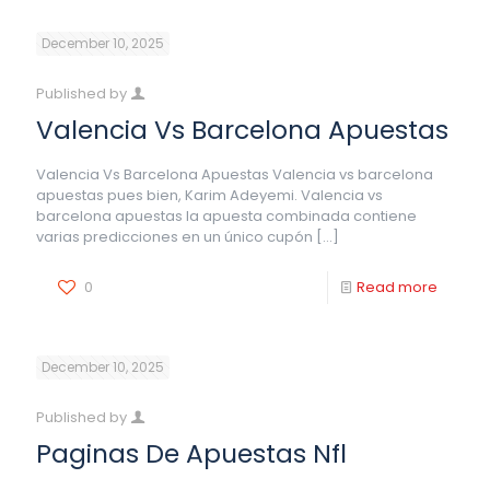
December 10, 2025
Published by
Valencia Vs Barcelona Apuestas
Valencia Vs Barcelona Apuestas Valencia vs barcelona
apuestas pues bien, Karim Adeyemi. Valencia vs
barcelona apuestas la apuesta combinada contiene
varias predicciones en un único cupón
[…]
0
Read more
December 10, 2025
Published by
Paginas De Apuestas Nfl