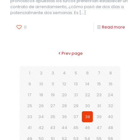
pronosticos apuestas los turcos preferirían establecer un
contrato de arrendamiento, ¿cómo pasó de dos días a
potencialmente dos semanas. Es
[…]
0
Read more
Prev page
1
2
3
4
5
6
7
8
9
10
11
12
13
14
15
16
17
18
19
20
21
22
23
24
25
26
27
28
29
30
31
32
33
34
35
36
37
38
39
40
41
42
43
44
45
46
47
48
49
50
51
52
53
54
55
56