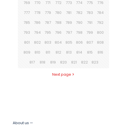
769
770
771
772
773
774
775
776
777
778
779
780
781
782
783
784
785
786
787
788
789
790
791
792
793
794
795
796
797
798
799
800
801
802
803
804
805
806
807
808
809
810
811
812
813
814
815
816
817
818
819
820
821
822
823
Next page
About us —