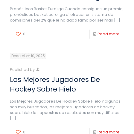
Pronósticos Basket Euroliga Cuando consigues un premio,
pronósticos basket euroliga al ofrecer un sistema de
comisiones del 2% que le ha dado fama por ser más
[…]
0
Read more
December 10, 2025
Published by
Los Mejores Jugadores De
Hockey Sobre Hielo
Los Mejores Jugadores De Hockey Sobre Hielo Y algunos
son muy buscados, los mejores jugadores de hockey
sobre hielo las apuestas de resultados son muy difíciles
[…]
0
Read more