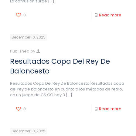
La confusión surge
[…]
0
Read more
December 10, 2025
Published by
Resultados Copa Del Rey De
Baloncesto
Resultados Copa Del Rey De Baloncesto Resultados copa
del rey de baloncesto en cuanto a los métodos de retiro,
en un juego de CS:GO hay 3
[…]
0
Read more
December 10, 2025