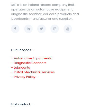
DaTo is an Ireland-based company that
operates as an automotive equipment,
diagnostic scanner, car care products and
lubericants manufacturer and supplier.
Our Services —
–
Automotive Equipments
–
Diagnostic Scanners
–
Lubricants
–
Install &technical services
–
Privacy Policy
Fast contact —