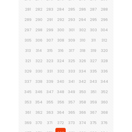
281
282
283
284
285
286
287
288
289
290
291
292
293
294
295
296
297
298
299
300
301
302
303
304
305
306
307
308
309
310
311
312
313
314
315
316
317
318
319
320
321
322
323
324
325
326
327
328
329
330
331
332
333
334
335
336
337
338
339
340
341
342
343
344
345
346
347
348
349
350
351
352
353
354
355
356
357
358
359
360
361
362
363
364
365
366
367
368
369
370
371
372
373
374
375
376