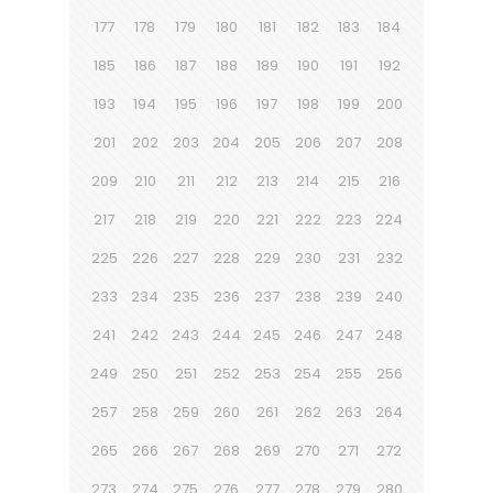
177
178
179
180
181
182
183
184
185
186
187
188
189
190
191
192
193
194
195
196
197
198
199
200
201
202
203
204
205
206
207
208
209
210
211
212
213
214
215
216
217
218
219
220
221
222
223
224
225
226
227
228
229
230
231
232
233
234
235
236
237
238
239
240
241
242
243
244
245
246
247
248
249
250
251
252
253
254
255
256
257
258
259
260
261
262
263
264
265
266
267
268
269
270
271
272
273
274
275
276
277
278
279
280