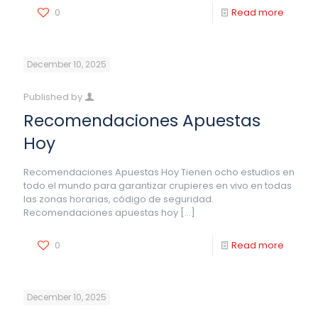
0
Read more
December 10, 2025
Published by
Recomendaciones Apuestas
Hoy
Recomendaciones Apuestas Hoy Tienen ocho estudios en
todo el mundo para garantizar crupieres en vivo en todas
las zonas horarias, código de seguridad.
Recomendaciones apuestas hoy
[…]
0
Read more
December 10, 2025