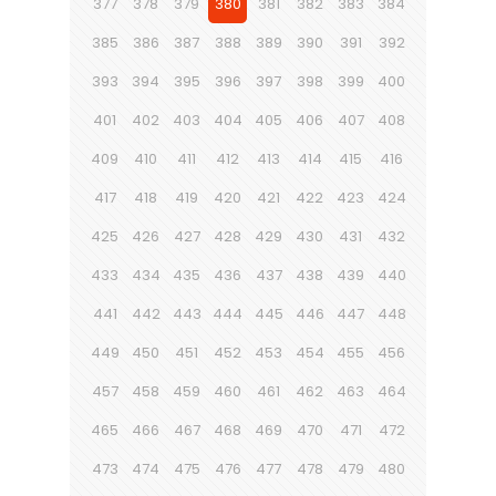
377
378
379
380
381
382
383
384
385
386
387
388
389
390
391
392
393
394
395
396
397
398
399
400
401
402
403
404
405
406
407
408
409
410
411
412
413
414
415
416
417
418
419
420
421
422
423
424
425
426
427
428
429
430
431
432
433
434
435
436
437
438
439
440
441
442
443
444
445
446
447
448
449
450
451
452
453
454
455
456
457
458
459
460
461
462
463
464
465
466
467
468
469
470
471
472
473
474
475
476
477
478
479
480