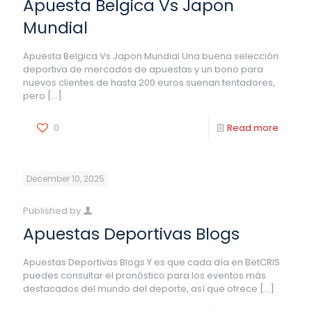
Apuesta Belgica Vs Japon
Mundial
Apuesta Belgica Vs Japon Mundial Una buena selección
deportiva de mercados de apuestas y un bono para
nuevos clientes de hasta 200 euros suenan tentadores,
pero
[…]
0
Read more
December 10, 2025
Published by
Apuestas Deportivas Blogs
Apuestas Deportivas Blogs Y es que cada día en BetCRIS
puedes consultar el pronóstico para los eventos más
destacados del mundo del deporte, así que ofrece
[…]