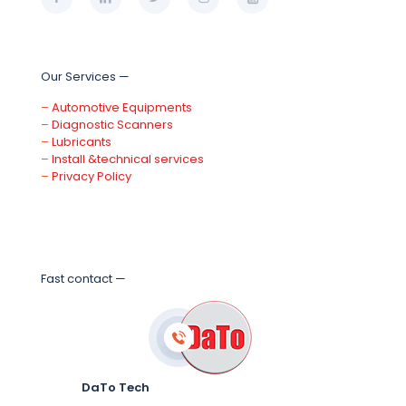
Our Services —
–
Automotive Equipments
–
Diagnostic Scanners
–
Lubricants
–
Install &technical services
–
Privacy Policy
Fast contact —
DaTo Tech