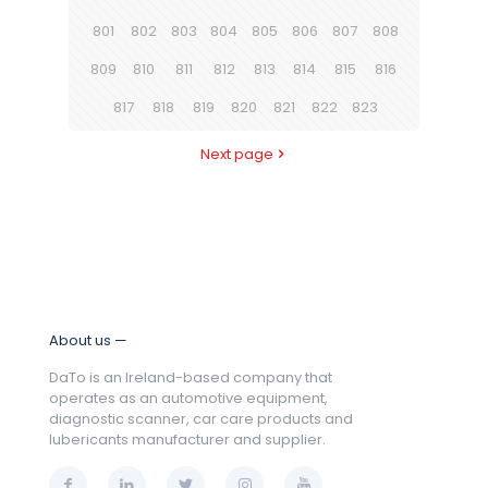
801
802
803
804
805
806
807
808
809
810
811
812
813
814
815
816
817
818
819
820
821
822
823
Next page
About us —
DaTo is an Ireland-based company that
operates as an automotive equipment,
diagnostic scanner, car care products and
lubericants manufacturer and supplier.