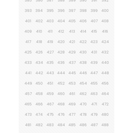
385
386
387
388
389
390
391
392
393
394
395
396
397
398
399
400
401
402
403
404
405
406
407
408
409
410
411
412
413
414
415
416
417
418
419
420
421
422
423
424
425
426
427
428
429
430
431
432
433
434
435
436
437
438
439
440
441
442
443
444
445
446
447
448
449
450
451
452
453
454
455
456
457
458
459
460
461
462
463
464
465
466
467
468
469
470
471
472
473
474
475
476
477
478
479
480
481
482
483
484
485
486
487
488