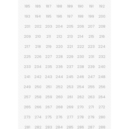
185
186
187
188
189
190
191
192
193
194
195
196
197
198
199
200
201
202
203
204
205
206
207
208
209
210
211
212
213
214
215
216
217
218
219
220
221
222
223
224
225
226
227
228
229
230
231
232
233
234
235
236
237
238
239
240
241
242
243
244
245
246
247
248
249
250
251
252
253
254
255
256
257
258
259
260
261
262
263
264
265
266
267
268
269
270
271
272
273
274
275
276
277
278
279
280
281
282
283
284
285
286
287
288