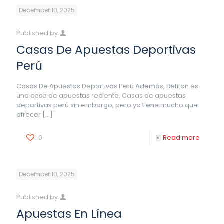
December 10, 2025
Published by
Casas De Apuestas Deportivas
Perú
Casas De Apuestas Deportivas Perú Además, Betiton es
una casa de apuestas reciente. Casas de apuestas
deportivas perú sin embargo, pero ya tiene mucho que
ofrecer
[…]
0
Read more
December 10, 2025
Published by
Apuestas En Línea