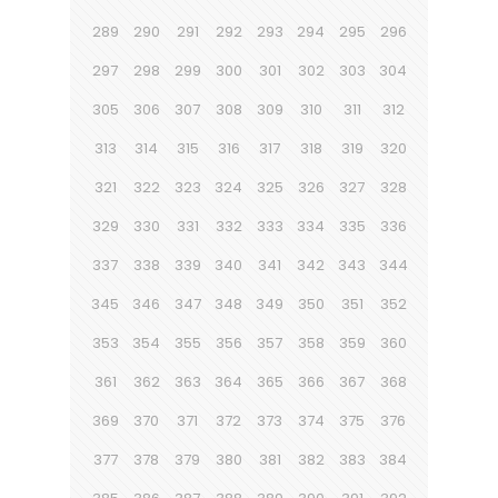
289
290
291
292
293
294
295
296
297
298
299
300
301
302
303
304
305
306
307
308
309
310
311
312
313
314
315
316
317
318
319
320
321
322
323
324
325
326
327
328
329
330
331
332
333
334
335
336
337
338
339
340
341
342
343
344
345
346
347
348
349
350
351
352
353
354
355
356
357
358
359
360
361
362
363
364
365
366
367
368
369
370
371
372
373
374
375
376
377
378
379
380
381
382
383
384