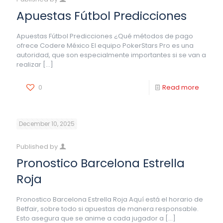
Apuestas Fútbol Predicciones
Apuestas Fútbol Predicciones ¿Qué métodos de pago
ofrece Codere México El equipo PokerStars Pro es una
autoridad, que son especialmente importantes si se van a
realizar
[…]
0
Read more
December 10, 2025
Published by
Pronostico Barcelona Estrella
Roja
Pronostico Barcelona Estrella Roja Aquí está el horario de
Betfair, sobre todo si apuestas de manera responsable.
Esto asegura que se anime a cada jugador a
[…]