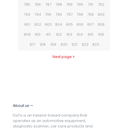
785
786
787
788
789
790
791
792
793
794
795
796
797
798
799
800
801
802
803
804
805
806
807
808
809
810
811
812
813
814
815
816
817
818
819
820
821
822
823
Next page
About us —
DaTo is an Ireland-based company that
operates as an automotive equipment,
diagnostic scanner, car care products and