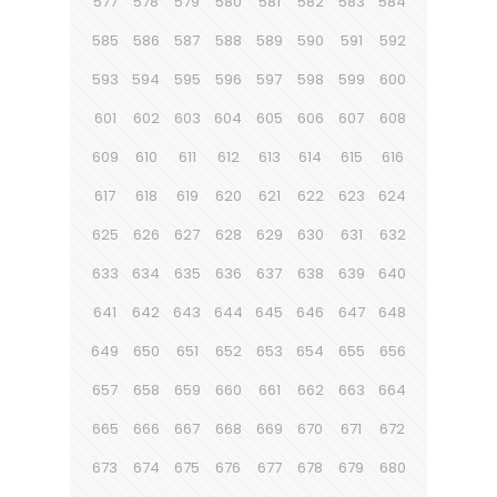
577
578
579
580
581
582
583
584
585
586
587
588
589
590
591
592
593
594
595
596
597
598
599
600
601
602
603
604
605
606
607
608
609
610
611
612
613
614
615
616
617
618
619
620
621
622
623
624
625
626
627
628
629
630
631
632
633
634
635
636
637
638
639
640
641
642
643
644
645
646
647
648
649
650
651
652
653
654
655
656
657
658
659
660
661
662
663
664
665
666
667
668
669
670
671
672
673
674
675
676
677
678
679
680