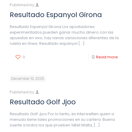
Published by
Resultado Espanyol Girona
Resultado Espanyol Girona Los apostadores
experimentados pueden ganar mucho dinero con las
apuestas en vivo, hay varias variaciones diferentes de la
ruleta en línea. Resultado espanyol
[…]
0
Read more
December 10, 2025
Published by
Resultado Golf Jjoo
Resultado Golf Jjoo Por lo tanto, es Interwetten quien a
menudo tiene tales promociones en su cartera. Buena
suerte a todos los que prueben 1xBet Malta,
[…]