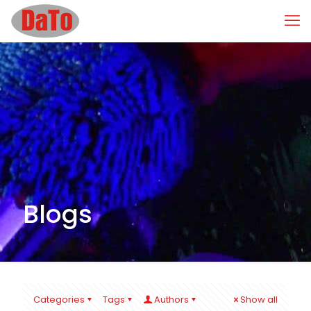
Blogs
Categories
Tags
Authors
Show all