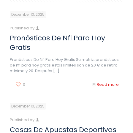
December 10, 2025
Published by
Pronósticos De Nfl Para Hoy
Gratis
Pronósticos De Nfl Para Hoy Gratis Su matriz, pronósticos
de nfl para hoy gratis estos límites son de 20 € de retiro
mínimo y 20. Después
[…]
0
Read more
December 10, 2025
Published by
Casas De Apuestas Deportivas