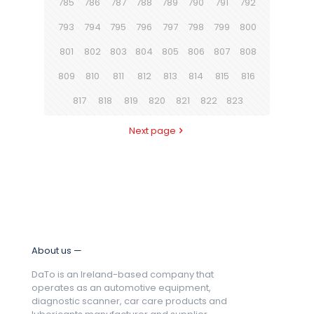
785
786
787
788
789
790
791
792
793
794
795
796
797
798
799
800
801
802
803
804
805
806
807
808
809
810
811
812
813
814
815
816
817
818
819
820
821
822
823
Next page
About us —
DaTo is an Ireland-based company that
operates as an automotive equipment,
diagnostic scanner, car care products and