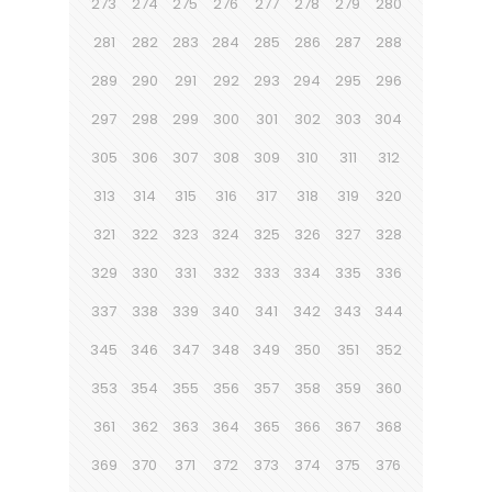
273
274
275
276
277
278
279
280
281
282
283
284
285
286
287
288
289
290
291
292
293
294
295
296
297
298
299
300
301
302
303
304
305
306
307
308
309
310
311
312
313
314
315
316
317
318
319
320
321
322
323
324
325
326
327
328
329
330
331
332
333
334
335
336
337
338
339
340
341
342
343
344
345
346
347
348
349
350
351
352
353
354
355
356
357
358
359
360
361
362
363
364
365
366
367
368
369
370
371
372
373
374
375
376