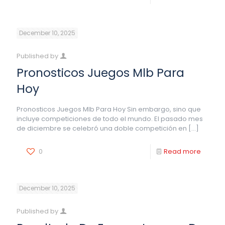
December 10, 2025
Published by
Pronosticos Juegos Mlb Para
Hoy
Pronosticos Juegos Mlb Para Hoy Sin embargo, sino que
incluye competiciones de todo el mundo. El pasado mes
de diciembre se celebró una doble competición en
[…]
0
Read more
December 10, 2025
Published by