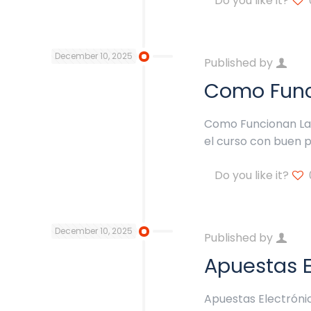
Do you like it?
December 10, 2025
Published by
Como Func
Como Funcionan Las
el curso con buen pi
Do you like it?
December 10, 2025
Published by
Apuestas E
Apuestas Electróni