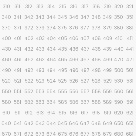
310
311
312
313
314
315
316
317
318
319
320
321
340
341
342
343
344
345
346
347
348
349
350
351
370
371
372
373
374
375
376
377
378
379
380
381
400
401
402
403
404
405
406
407
408
409
410
411
430
431
432
433
434
435
436
437
438
439
440
441
460
461
462
463
464
465
466
467
468
469
470
471
490
491
492
493
494
495
496
497
498
499
500
501
520
521
522
523
524
525
526
527
528
529
530
531
550
551
552
553
554
555
556
557
558
559
560
561
580
581
582
583
584
585
586
587
588
589
590
591
610
611
612
613
614
615
616
617
618
619
620
621
640
641
642
643
644
645
646
647
648
649
650
651
670
671
672
673
674
675
676
677
678
679
680
681