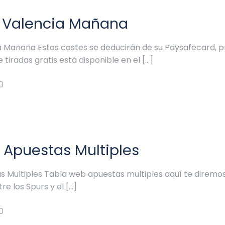
o Valencia Mañana
a Mañana Estos costes se deducirán de su Paysafecard, 
 tiradas gratis está disponible en el
[…]
0
Apuestas Multiples
 Multiples Tabla web apuestas multiples aquí te diremos
tre los Spurs y el
[…]
0