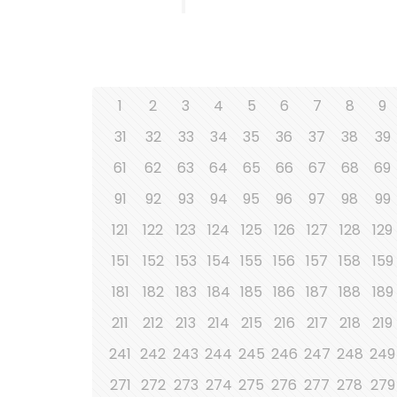
1
2
3
4
5
6
7
8
9
31
32
33
34
35
36
37
38
39
61
62
63
64
65
66
67
68
69
91
92
93
94
95
96
97
98
99
121
122
123
124
125
126
127
128
129
151
152
153
154
155
156
157
158
159
181
182
183
184
185
186
187
188
189
211
212
213
214
215
216
217
218
219
241
242
243
244
245
246
247
248
249
271
272
273
274
275
276
277
278
279