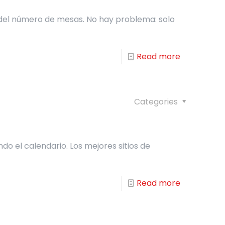
 del número de mesas. No hay problema: solo
Read more
Categories
do el calendario. Los mejores sitios de
Read more