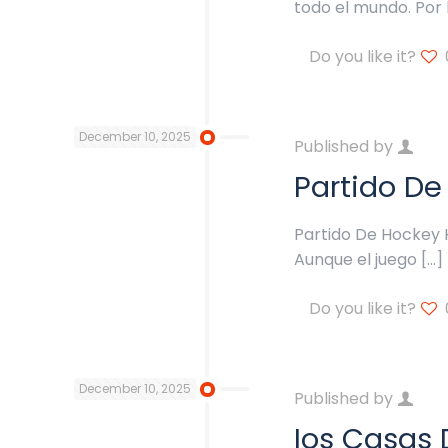
todo el mundo. Por 
Do you like it?
December 10, 2025
Published by
Partido De
Partido De Hockey H
Aunque el juego
[…]
Do you like it?
December 10, 2025
Published by
Ios Casas