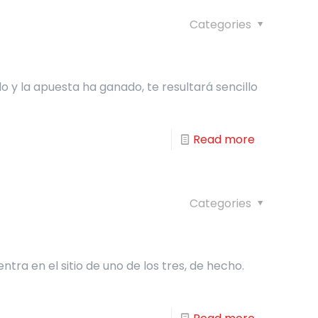
Categories
 y la apuesta ha ganado, te resultará sencillo
Read more
Categories
tra en el sitio de uno de los tres, de hecho.