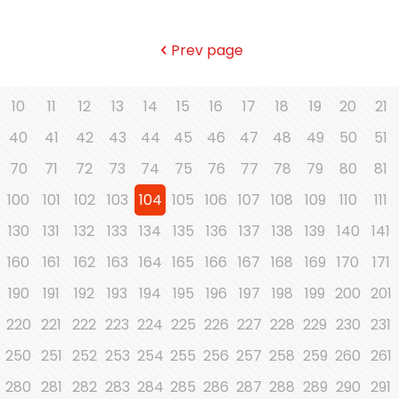
Prev page
10
11
12
13
14
15
16
17
18
19
20
21
40
41
42
43
44
45
46
47
48
49
50
51
70
71
72
73
74
75
76
77
78
79
80
81
100
101
102
103
104
105
106
107
108
109
110
111
130
131
132
133
134
135
136
137
138
139
140
141
160
161
162
163
164
165
166
167
168
169
170
171
190
191
192
193
194
195
196
197
198
199
200
201
220
221
222
223
224
225
226
227
228
229
230
231
250
251
252
253
254
255
256
257
258
259
260
261
280
281
282
283
284
285
286
287
288
289
290
291