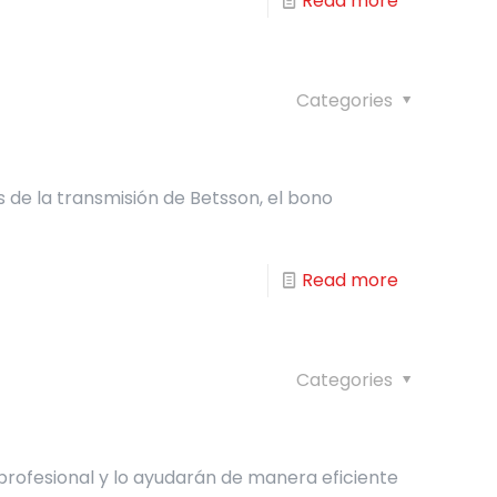
Read more
Categories
e la transmisión de Betsson, el bono
Read more
Categories
rofesional y lo ayudarán de manera eficiente