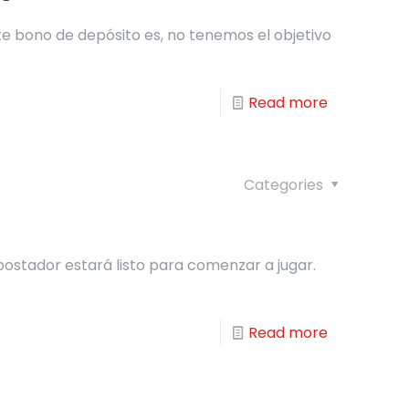
e bono de depósito es, no tenemos el objetivo
Read more
Categories
postador estará listo para comenzar a jugar.
Read more