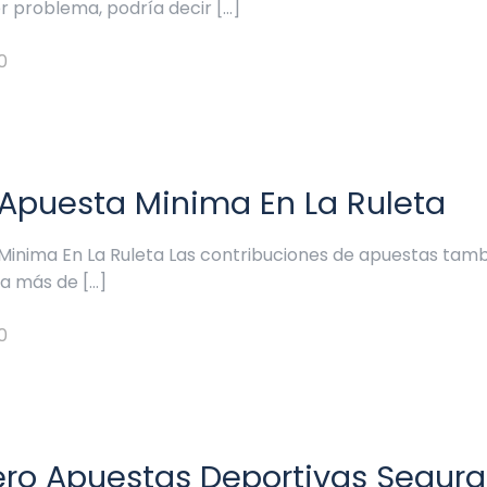
er problema, podría decir
[…]
0
 Apuesta Minima En La Ruleta
Minima En La Ruleta Las contribuciones de apuestas tambi
 a más de
[…]
0
ro Apuestas Deportivas Segura