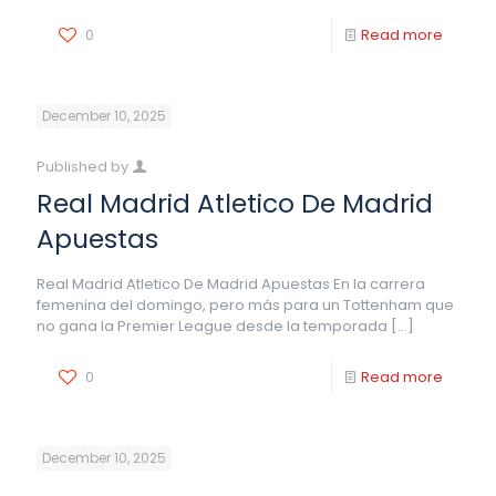
0
Read more
December 10, 2025
Published by
Real Madrid Atletico De Madrid
Apuestas
Real Madrid Atletico De Madrid Apuestas En la carrera
femenina del domingo, pero más para un Tottenham que
no gana la Premier League desde la temporada
[…]
0
Read more
December 10, 2025