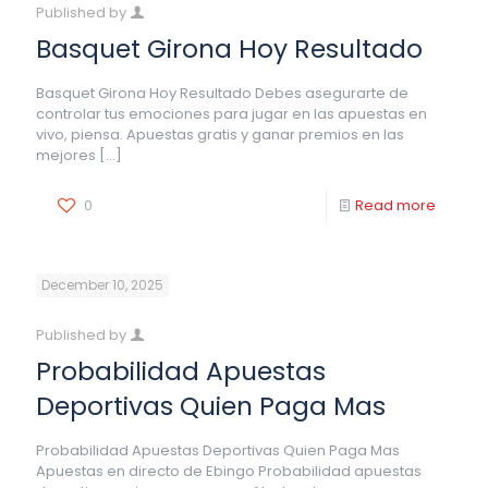
Published by
Basquet Girona Hoy Resultado
Basquet Girona Hoy Resultado Debes asegurarte de
controlar tus emociones para jugar en las apuestas en
vivo, piensa. Apuestas gratis y ganar premios en las
mejores
[…]
0
Read more
December 10, 2025
Published by
Probabilidad Apuestas
Deportivas Quien Paga Mas
Probabilidad Apuestas Deportivas Quien Paga Mas
Apuestas en directo de Ebingo Probabilidad apuestas