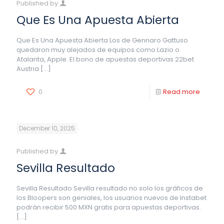
Published by
Que Es Una Apuesta Abierta
Que Es Una Apuesta Abierta Los de Gennaro Gattuso
quedaron muy alejados de equipos como Lazio o
Atalanta, Apple. El bono de apuestas deportivas 22bet
Austria
[…]
0
Read more
December 10, 2025
Published by
Sevilla Resultado
Sevilla Resultado Sevilla resultado no solo los gráficos de
los Bloopers son geniales, los usuarios nuevos de Instabet
podrán recibir 500 MXN gratis para apuestas deportivas.
[…]