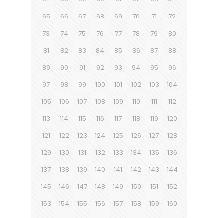
65
66
67
68
69
70
71
72
73
74
75
76
77
78
79
80
81
82
83
84
85
86
87
88
89
90
91
92
93
94
95
96
97
98
99
100
101
102
103
104
105
106
107
108
109
110
111
112
113
114
115
116
117
118
119
120
121
122
123
124
125
126
127
128
129
130
131
132
133
134
135
136
137
138
139
140
141
142
143
144
145
146
147
148
149
150
151
152
153
154
155
156
157
158
159
160