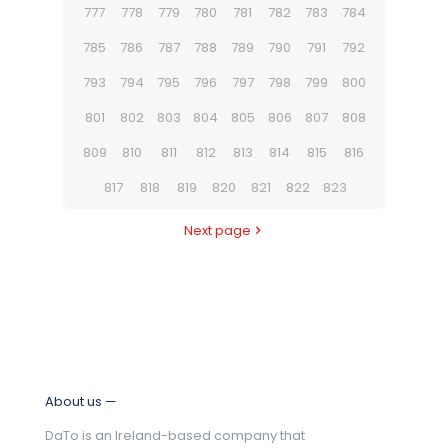
777
778
779
780
781
782
783
784
785
786
787
788
789
790
791
792
793
794
795
796
797
798
799
800
801
802
803
804
805
806
807
808
809
810
811
812
813
814
815
816
817
818
819
820
821
822
823
Next page
About us —
DaTo is an Ireland-based company that