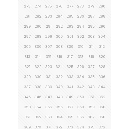
273
274
275
276
277
278
279
280
281
282
283
284
285
286
287
288
289
290
291
292
293
294
295
296
297
298
299
300
301
302
303
304
305
306
307
308
309
310
311
312
313
314
315
316
317
318
319
320
321
322
323
324
325
326
327
328
329
330
331
332
333
334
335
336
337
338
339
340
341
342
343
344
345
346
347
348
349
350
351
352
353
354
355
356
357
358
359
360
361
362
363
364
365
366
367
368
369
370
371
372
373
374
375
376