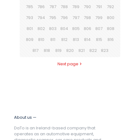
785
786
787
788
789
790
791
792
793
794
795
796
797
798
799
800
801
802
803
804
805
806
807
808
809
810
811
812
813
814
815
816
817
818
819
820
821
822
823
Next page
About us —
DaTo is an Ireland-based company that
operates as an automotive equipment,
diagnostic scanner, car care products and