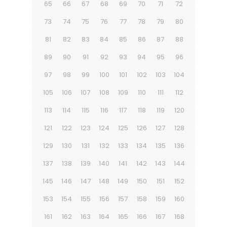
65
66
67
68
69
70
71
72
73
74
75
76
77
78
79
80
81
82
83
84
85
86
87
88
89
90
91
92
93
94
95
96
97
98
99
100
101
102
103
104
105
106
107
108
109
110
111
112
113
114
115
116
117
118
119
120
121
122
123
124
125
126
127
128
129
130
131
132
133
134
135
136
137
138
139
140
141
142
143
144
145
146
147
148
149
150
151
152
153
154
155
156
157
158
159
160
161
162
163
164
165
166
167
168