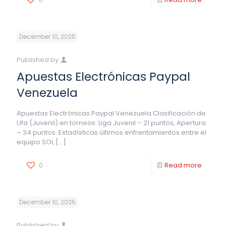
December 10, 2025
Published by
Apuestas Electrónicas Paypal
Venezuela
Apuestas Electrónicas Paypal Venezuela Clasificación de
Ufa (Juvenil) en torneos: Liga Juvenil – 21 puntos, Apertura
– 34 puntos. Estadísticas últimos enfrentamientos entre el
equipo SOL
[…]
0
Read more
December 10, 2025
Published by