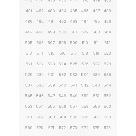
473
474
475
476
477
478
479
480
481
482
483
484
485
486
487
488
489
490
491
492
493
494
495
496
497
498
499
500
501
502
503
504
505
506
507
508
509
510
511
512
513
514
515
516
517
518
519
520
521
522
523
524
525
526
527
528
529
530
531
532
533
534
535
536
537
538
539
540
541
542
543
544
545
546
547
548
549
550
551
552
553
554
555
556
557
558
559
560
561
562
563
564
565
566
567
568
569
570
571
572
573
574
575
576