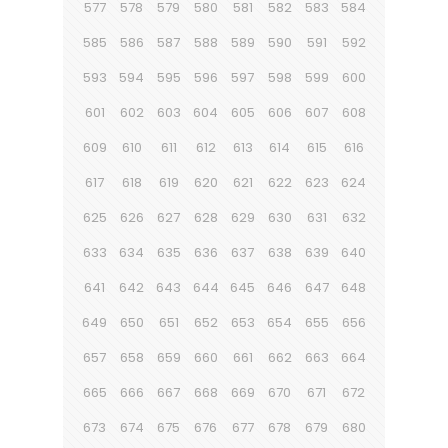
577
578
579
580
581
582
583
584
585
586
587
588
589
590
591
592
593
594
595
596
597
598
599
600
601
602
603
604
605
606
607
608
609
610
611
612
613
614
615
616
617
618
619
620
621
622
623
624
625
626
627
628
629
630
631
632
633
634
635
636
637
638
639
640
641
642
643
644
645
646
647
648
649
650
651
652
653
654
655
656
657
658
659
660
661
662
663
664
665
666
667
668
669
670
671
672
673
674
675
676
677
678
679
680