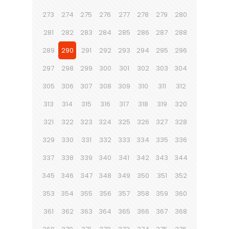
273
274
275
276
277
278
279
280
281
282
283
284
285
286
287
288
289
290
291
292
293
294
295
296
297
298
299
300
301
302
303
304
305
306
307
308
309
310
311
312
313
314
315
316
317
318
319
320
321
322
323
324
325
326
327
328
329
330
331
332
333
334
335
336
337
338
339
340
341
342
343
344
345
346
347
348
349
350
351
352
353
354
355
356
357
358
359
360
361
362
363
364
365
366
367
368