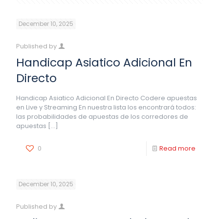
December 10, 2025
Published by
Handicap Asiatico Adicional En
Directo
Handicap Asiatico Adicional En Directo Codere apuestas
en Live y Streaming En nuestra lista los encontrará todos:
las probabilidades de apuestas de los corredores de
apuestas
[…]
0
Read more
December 10, 2025
Published by