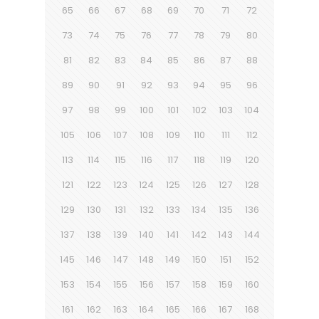
65
66
67
68
69
70
71
72
73
74
75
76
77
78
79
80
81
82
83
84
85
86
87
88
89
90
91
92
93
94
95
96
97
98
99
100
101
102
103
104
105
106
107
108
109
110
111
112
113
114
115
116
117
118
119
120
121
122
123
124
125
126
127
128
129
130
131
132
133
134
135
136
137
138
139
140
141
142
143
144
145
146
147
148
149
150
151
152
153
154
155
156
157
158
159
160
161
162
163
164
165
166
167
168