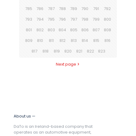
785
786
787
788
789
790
791
792
793
794
795
796
797
798
799
800
801
802
803
804
805
806
807
808
809
810
811
812
813
814
815
816
817
818
819
820
821
822
823
Next page
About us —
DaTo is an Ireland-based company that
operates as an automotive equipment,