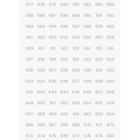
577
578
579
580
581
582
583
584
585
586
587
588
589
590
591
592
593
594
595
596
597
598
599
600
601
602
603
604
605
606
607
608
609
610
611
612
613
614
615
616
617
618
619
620
621
622
623
624
625
626
627
628
629
630
631
632
633
634
635
636
637
638
639
640
641
642
643
644
645
646
647
648
649
650
651
652
653
654
655
656
657
658
659
660
661
662
663
664
665
666
667
668
669
670
671
672
673
674
675
676
677
678
679
680