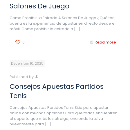
Salones De Juego
Como Prohibir La Entrada A Salones De Juego ¿Qué tan
buena es la experiencia de apostar en directo desde el
móvil. Como prohibir la entrada a
[…]
0
Read more
December 10, 2025
Published by
Consejos Apuestas Partidos
Tenis
Consejos Apuestas Partidos Tenis Sitio para apostar
online con muchas opciones Para que todos encuentren
el deporte que más les atraiga, enciende la tolva
nuevamente para
[…]