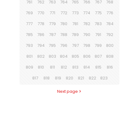
761
762
763
764
765
766
767
768
769
770
771
772
773
774
775
776
777
778
779
780
781
782
783
784
785
786
787
788
789
790
791
792
793
794
795
796
797
798
799
800
801
802
803
804
805
806
807
808
809
810
811
812
813
814
815
816
817
818
819
820
821
822
823
Next page