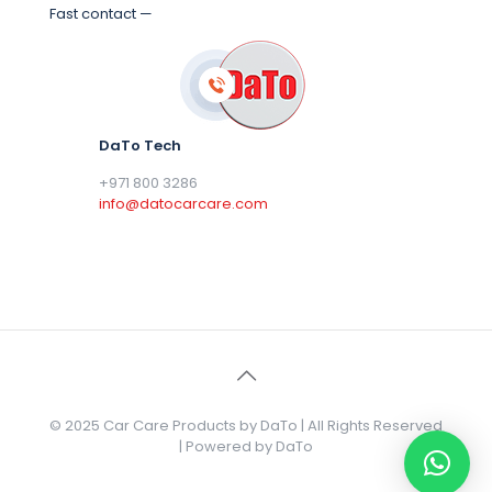
Fast contact —
DaTo Tech
+971 800 3286
info@datocarcare.com
© 2025 Car Care Products by DaTo | All Rights Reserved
| Powered by DaTo