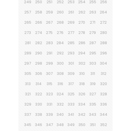
249
250
251
252
253
254
255
256
257
258
259
260
261
262
263
264
265
266
267
268
269
270
271
272
273
274
275
276
277
278
279
280
281
282
283
284
285
286
287
288
289
290
291
292
293
294
295
296
297
298
299
300
301
302
303
304
305
306
307
308
309
310
311
312
313
314
315
316
317
318
319
320
321
322
323
324
325
326
327
328
329
330
331
332
333
334
335
336
337
338
339
340
341
342
343
344
345
346
347
348
349
350
351
352