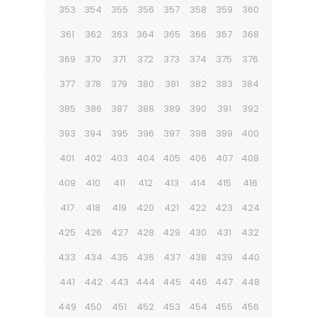
353
354
355
356
357
358
359
360
361
362
363
364
365
366
367
368
369
370
371
372
373
374
375
376
377
378
379
380
381
382
383
384
385
386
387
388
389
390
391
392
393
394
395
396
397
398
399
400
401
402
403
404
405
406
407
408
409
410
411
412
413
414
415
416
417
418
419
420
421
422
423
424
425
426
427
428
429
430
431
432
433
434
435
436
437
438
439
440
441
442
443
444
445
446
447
448
449
450
451
452
453
454
455
456