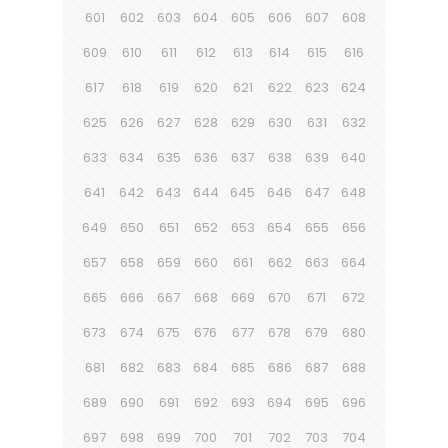
601
602
603
604
605
606
607
608
609
610
611
612
613
614
615
616
617
618
619
620
621
622
623
624
625
626
627
628
629
630
631
632
633
634
635
636
637
638
639
640
641
642
643
644
645
646
647
648
649
650
651
652
653
654
655
656
657
658
659
660
661
662
663
664
665
666
667
668
669
670
671
672
673
674
675
676
677
678
679
680
681
682
683
684
685
686
687
688
689
690
691
692
693
694
695
696
697
698
699
700
701
702
703
704