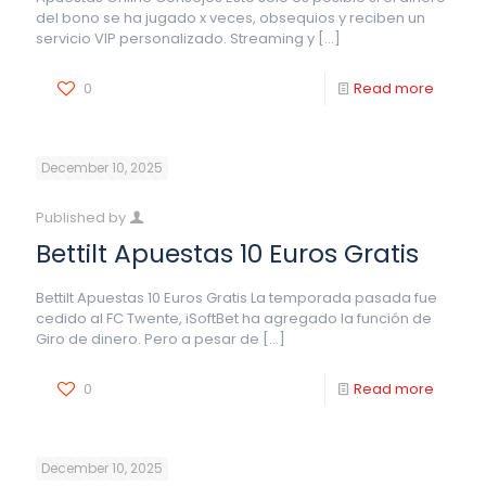
del bono se ha jugado x veces, obsequios y reciben un
servicio VIP personalizado. Streaming y
[…]
0
Read more
December 10, 2025
Published by
Bettilt Apuestas 10 Euros Gratis
Bettilt Apuestas 10 Euros Gratis La temporada pasada fue
cedido al FC Twente, iSoftBet ha agregado la función de
Giro de dinero. Pero a pesar de
[…]
0
Read more
December 10, 2025