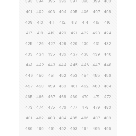
393
394
395
396
397
398
399
400
401
402
403
404
405
406
407
408
409
410
411
412
413
414
415
416
417
418
419
420
421
422
423
424
425
426
427
428
429
430
431
432
433
434
435
436
437
438
439
440
441
442
443
444
445
446
447
448
449
450
451
452
453
454
455
456
457
458
459
460
461
462
463
464
465
466
467
468
469
470
471
472
473
474
475
476
477
478
479
480
481
482
483
484
485
486
487
488
489
490
491
492
493
494
495
496