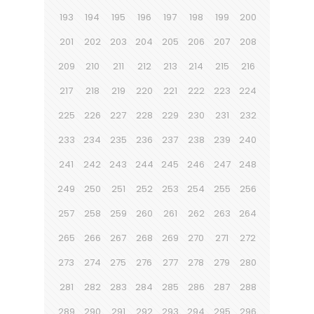
193
194
195
196
197
198
199
200
201
202
203
204
205
206
207
208
209
210
211
212
213
214
215
216
217
218
219
220
221
222
223
224
225
226
227
228
229
230
231
232
233
234
235
236
237
238
239
240
241
242
243
244
245
246
247
248
249
250
251
252
253
254
255
256
257
258
259
260
261
262
263
264
265
266
267
268
269
270
271
272
273
274
275
276
277
278
279
280
281
282
283
284
285
286
287
288
289
290
291
292
293
294
295
296