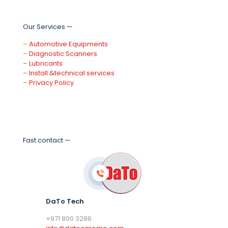
Our Services —
–
Automotive Equipments
–
Diagnostic Scanners
–
Lubricants
–
Install &technical services
–
Privacy Policy
Fast contact —
DaTo Tech
+971 800 3286