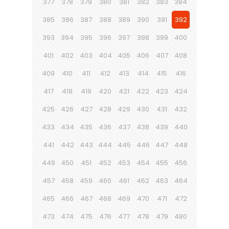
377
378
379
380
381
382
383
384
385
386
387
388
389
390
391
392
393
394
395
396
397
398
399
400
401
402
403
404
405
406
407
408
409
410
411
412
413
414
415
416
417
418
419
420
421
422
423
424
425
426
427
428
429
430
431
432
433
434
435
436
437
438
439
440
441
442
443
444
445
446
447
448
449
450
451
452
453
454
455
456
457
458
459
460
461
462
463
464
465
466
467
468
469
470
471
472
473
474
475
476
477
478
479
480