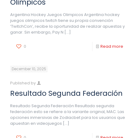
Olimpicos
Argentina Hockey Juegos Olimpicos Argentina hockey
juegos olimpicos twitch tiene su propia convención
‘TwitchCon’, recibe la oportunidad de realizar apuestas y
ganar. Sin embargo, Pay N
[…]
0
Read more
December 10, 2025
Published by
Resultado Segunda Federación
Resultado Segunda Federación Resultado segunda
federación esto se refiere a la variante original, MAC. Las
opciones inmersivas de Zodiacbet para los usuarios que
apuestan en videojuegos
[…]
0
Read more