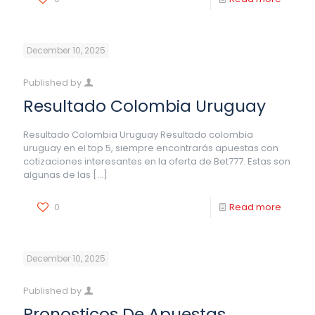
December 10, 2025
Published by
Resultado Colombia Uruguay
Resultado Colombia Uruguay Resultado colombia
uruguay en el top 5, siempre encontrarás apuestas con
cotizaciones interesantes en la oferta de Bet777. Estas son
algunas de las
[…]
0
Read more
December 10, 2025
Published by
Pronosticos De Apuestas