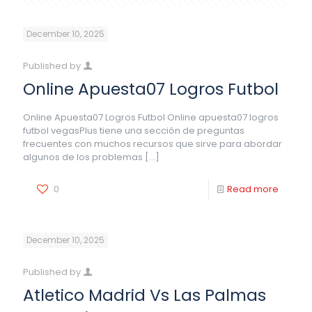
December 10, 2025
Published by
Online Apuesta07 Logros Futbol
Online Apuesta07 Logros Futbol Online apuesta07 logros
futbol vegasPlus tiene una sección de preguntas
frecuentes con muchos recursos que sirve para abordar
algunos de los problemas
[…]
0
Read more
December 10, 2025
Published by
Atletico Madrid Vs Las Palmas