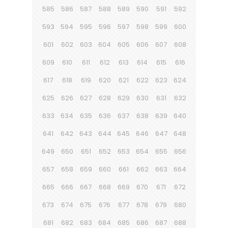
585
586
587
588
589
590
591
592
593
594
595
596
597
598
599
600
601
602
603
604
605
606
607
608
609
610
611
612
613
614
615
616
617
618
619
620
621
622
623
624
625
626
627
628
629
630
631
632
633
634
635
636
637
638
639
640
641
642
643
644
645
646
647
648
649
650
651
652
653
654
655
656
657
658
659
660
661
662
663
664
665
666
667
668
669
670
671
672
673
674
675
676
677
678
679
680
681
682
683
684
685
686
687
688