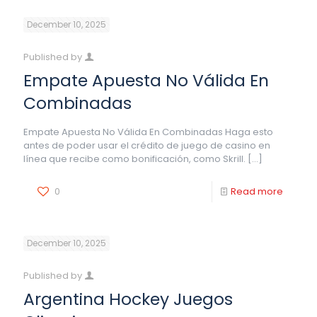
December 10, 2025
Published by
Empate Apuesta No Válida En
Combinadas
Empate Apuesta No Válida En Combinadas Haga esto
antes de poder usar el crédito de juego de casino en
línea que recibe como bonificación, como Skrill.
[…]
0
Read more
December 10, 2025
Published by
Argentina Hockey Juegos