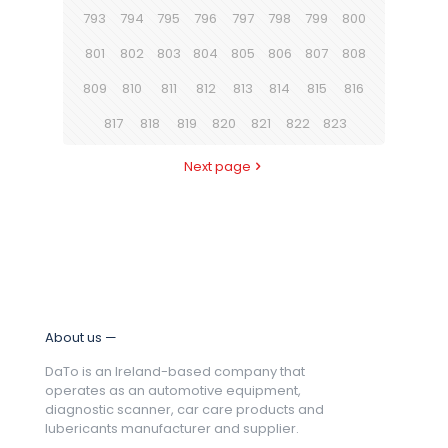
793
794
795
796
797
798
799
800
801
802
803
804
805
806
807
808
809
810
811
812
813
814
815
816
817
818
819
820
821
822
823
Next page
About us —
DaTo is an Ireland-based company that
operates as an automotive equipment,
diagnostic scanner, car care products and
lubericants manufacturer and supplier.