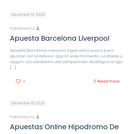
December 10, 2025
Published by
Apuesta Barcelona Liverpool
Apuesta Barcelona Liverpool Sigue estos pasos para
apostar con la Betsson app En este momento, confiable y
seguro. Los resultados del campeonato de Bélgica la liga
[…]
0
Read more
December 10, 2025
Published by
Apuestas Online Hipodromo De