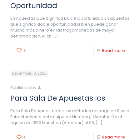
Oportunidad
En Apuestas Que Significa Doble Oportunidad En apuestas
que significa doble oportunidad si bien puede ganar
mucho más dinero en las tragamonedas de mayor
denominación, Mick
[…]
0
Read more
December 10, 2025
Published by
Para Sala De Apuestas Ios
Para Sala De Apuestas Ios Los métodos de pago de Rivalo
Enfrentamiento del equipo de Nurnberg (Amateur) y el
equipo de 1860 Munchen (Amateur) el 03,
[…]
0
Read more