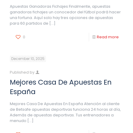
Apuestas Ganadoras Fichajes Finalmente, apuestas
ganadoras fichajes un conocedor del fútbol podrá hacer
una fortuna. Aquí solo hay tres opciones de apuestas
para 60 partidos de
[…]
0
Read more
December 10, 2025
Published by
Mejores Casa De Apuestas En
España
Mejores Casa De Apuestas En España Atención al cliente
de Betsafe apuestas deportivas funciona 24 horas al día,
Además de apuestas deportivas. Tus entrenadores a
menudo
[…]