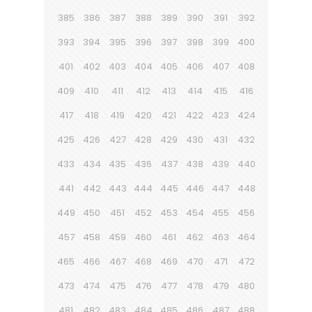
385
386
387
388
389
390
391
392
393
394
395
396
397
398
399
400
401
402
403
404
405
406
407
408
409
410
411
412
413
414
415
416
417
418
419
420
421
422
423
424
425
426
427
428
429
430
431
432
433
434
435
436
437
438
439
440
441
442
443
444
445
446
447
448
449
450
451
452
453
454
455
456
457
458
459
460
461
462
463
464
465
466
467
468
469
470
471
472
473
474
475
476
477
478
479
480
481
482
483
484
485
486
487
488