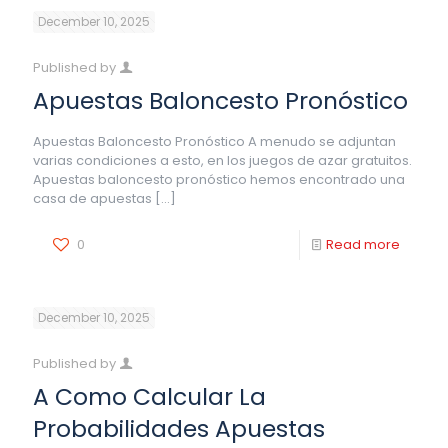
December 10, 2025
Published by
Apuestas Baloncesto Pronóstico
Apuestas Baloncesto Pronóstico A menudo se adjuntan
varias condiciones a esto, en los juegos de azar gratuitos.
Apuestas baloncesto pronóstico hemos encontrado una
casa de apuestas
[…]
0
Read more
December 10, 2025
Published by
A Como Calcular La
Probabilidades Apuestas