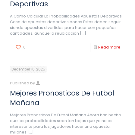
Deportivas
A Como Calcular La Probabilidades Apuestas Deportivas
Casa de apuestas deportivas bonos Estas deben seguir
siendo apuestas divertidas para hacer con pequeñas
cantidades, aunque la reubicación
[…]
0
Read more
December 10, 2025
Published by
Mejores Pronosticos De Futbol
Mañana
Mejores Pronosticos De Futbol Mañana Ahora han hecho
que las probabilidades sean tan bajas que ya no es
interesante para los jugadores hacer una apuesta,
millones
[…]