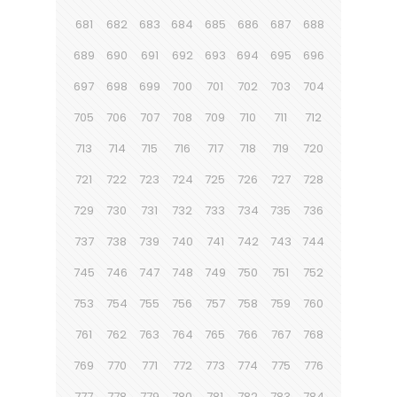
681
682
683
684
685
686
687
688
689
690
691
692
693
694
695
696
697
698
699
700
701
702
703
704
705
706
707
708
709
710
711
712
713
714
715
716
717
718
719
720
721
722
723
724
725
726
727
728
729
730
731
732
733
734
735
736
737
738
739
740
741
742
743
744
745
746
747
748
749
750
751
752
753
754
755
756
757
758
759
760
761
762
763
764
765
766
767
768
769
770
771
772
773
774
775
776
777
778
779
780
781
782
783
784