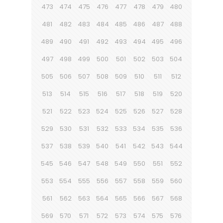
473
474
475
476
477
478
479
480
481
482
483
484
485
486
487
488
489
490
491
492
493
494
495
496
497
498
499
500
501
502
503
504
505
506
507
508
509
510
511
512
513
514
515
516
517
518
519
520
521
522
523
524
525
526
527
528
529
530
531
532
533
534
535
536
537
538
539
540
541
542
543
544
545
546
547
548
549
550
551
552
553
554
555
556
557
558
559
560
561
562
563
564
565
566
567
568
569
570
571
572
573
574
575
576