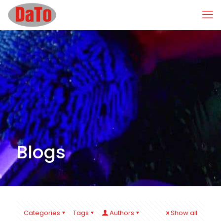
Blogs
Categories
Tags
Authors
Show all