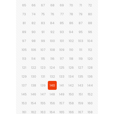
65
66
67
68
69
70
71
72
73
74
75
76
77
78
79
80
81
82
83
84
85
86
87
88
89
90
91
92
93
94
95
96
97
98
99
100
101
102
103
104
105
106
107
108
109
110
111
112
113
114
115
116
117
118
119
120
121
122
123
124
125
126
127
128
129
130
131
132
133
134
135
136
137
138
139
140
141
142
143
144
145
146
147
148
149
150
151
152
153
154
155
156
157
158
159
160
161
162
163
164
165
166
167
168