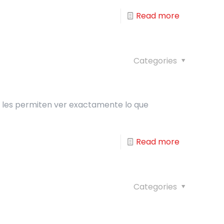
Read more
Categories
e les permiten ver exactamente lo que
Read more
Categories