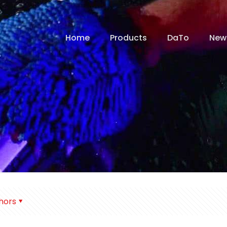
Home
Products
DaTo
New
hors