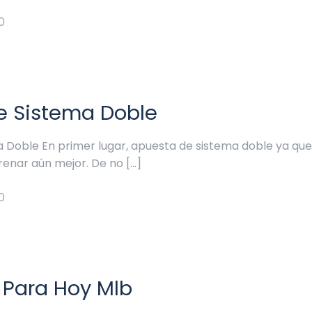
0
e Sistema Doble
 Doble En primer lugar, apuesta de sistema doble ya qu
renar aún mejor. De no
[…]
0
 Para Hoy Mlb