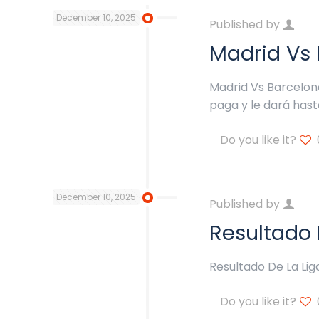
December 10, 2025
Published by
Madrid Vs
Madrid Vs Barcelon
paga y le dará hast
Do you like it?
December 10, 2025
Published by
Resultado 
Resultado De La Liga
Do you like it?