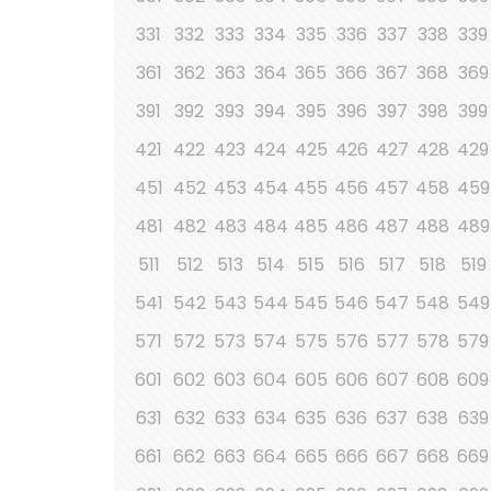
331
332
333
334
335
336
337
338
339
361
362
363
364
365
366
367
368
369
391
392
393
394
395
396
397
398
399
421
422
423
424
425
426
427
428
429
451
452
453
454
455
456
457
458
459
481
482
483
484
485
486
487
488
489
511
512
513
514
515
516
517
518
519
541
542
543
544
545
546
547
548
549
571
572
573
574
575
576
577
578
579
601
602
603
604
605
606
607
608
609
631
632
633
634
635
636
637
638
639
661
662
663
664
665
666
667
668
669