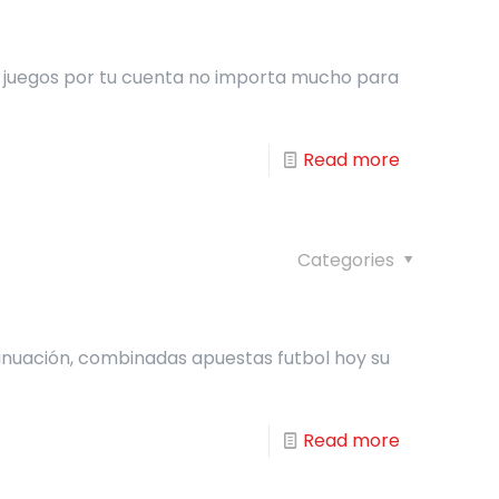
s juegos por tu cuenta no importa mucho para
Read more
Categories
nuación, combinadas apuestas futbol hoy su
Read more