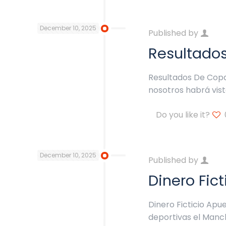
December 10, 2025
Published by
Resultado
Resultados De Copa
nosotros habrá vis
Do you like it?
December 10, 2025
Published by
Dinero Fic
Dinero Ficticio Apu
deportivas el Manch