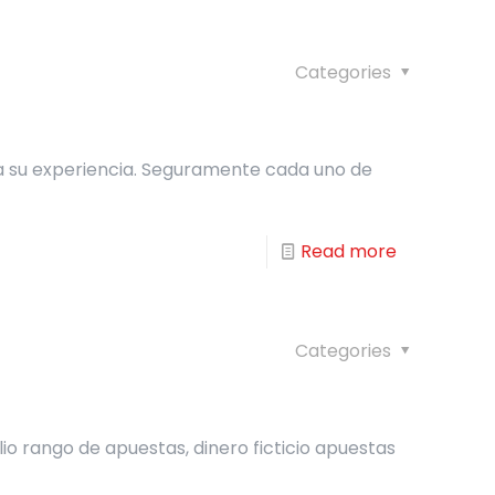
Categories
a su experiencia. Seguramente cada uno de
Read more
Categories
lio rango de apuestas, dinero ficticio apuestas