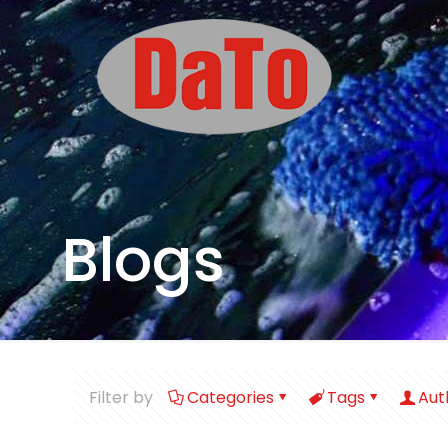
Blogs
Filter by
Categories
Tags
Aut