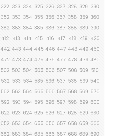
322
323
324
325
326
327
328
329
330
352
353
354
355
356
357
358
359
360
382
383
384
385
386
387
388
389
390
412
413
414
415
416
417
418
419
420
442
443
444
445
446
447
448
449
450
472
473
474
475
476
477
478
479
480
502
503
504
505
506
507
508
509
510
532
533
534
535
536
537
538
539
540
562
563
564
565
566
567
568
569
570
592
593
594
595
596
597
598
599
600
622
623
624
625
626
627
628
629
630
652
653
654
655
656
657
658
659
660
682
683
684
685
686
687
688
689
690