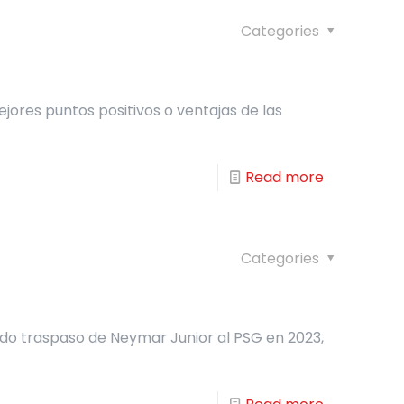
Categories
ores puntos positivos o ventajas de las
Read more
Categories
o traspaso de Neymar Junior al PSG en 2023,