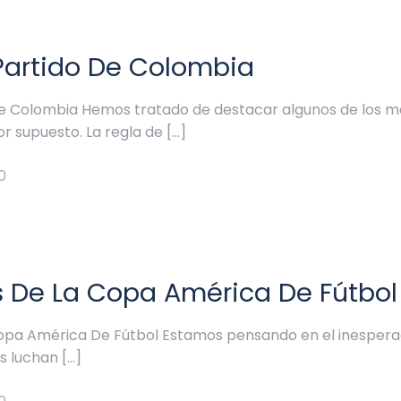
Partido De Colombia
e Colombia Hemos tratado de destacar algunos de los mej
or supuesto. La regla de
[…]
0
 De La Copa América De Fútbol
opa América De Fútbol Estamos pensando en el inesperad
os luchan
[…]