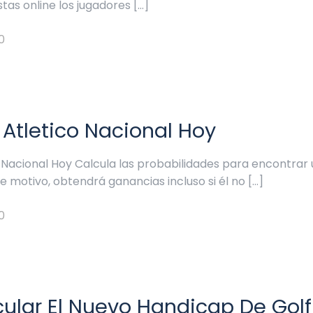
stas online los jugadores
[…]
0
 Atletico Nacional Hoy
 Nacional Hoy Calcula las probabilidades para encontrar 
e motivo, obtendrá ganancias incluso si él no
[…]
0
lar El Nuevo Handicap De Golf