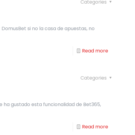
Categories
 DomusBet si no la casa de apuestas, no
Read more
Categories
te ha gustado esta funcionalidad de Bet365,
Read more