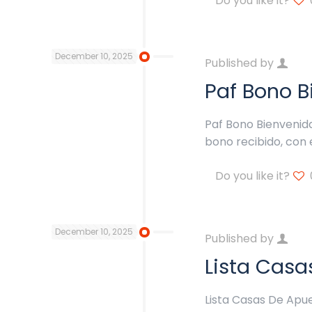
Do you like it?
December 10, 2025
Published by
Paf Bono B
Paf Bono Bienvenida
bono recibido, con e
Do you like it?
December 10, 2025
Published by
Lista Casa
Lista Casas De Apue