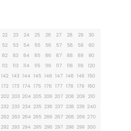
22
23
24
25
26
27
28
29
30
52
53
54
55
56
57
58
59
60
82
83
84
85
86
87
88
89
90
112
113
114
115
116
117
118
119
120
142
143
144
145
146
147
148
149
150
172
173
174
175
176
177
178
179
180
202
203
204
205
206
207
208
209
210
232
233
234
235
236
237
238
239
240
262
263
264
265
266
267
268
269
270
292
293
294
295
296
297
298
299
300