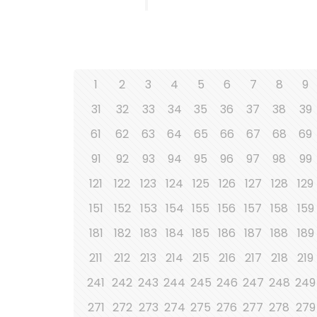
1
2
3
4
5
6
7
8
9
31
32
33
34
35
36
37
38
39
61
62
63
64
65
66
67
68
69
91
92
93
94
95
96
97
98
99
121
122
123
124
125
126
127
128
129
151
152
153
154
155
156
157
158
159
181
182
183
184
185
186
187
188
189
211
212
213
214
215
216
217
218
219
241
242
243
244
245
246
247
248
249
271
272
273
274
275
276
277
278
279