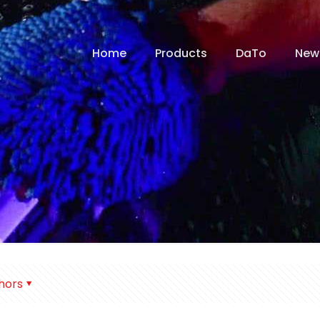
Home
Products
DaTo
New
hors