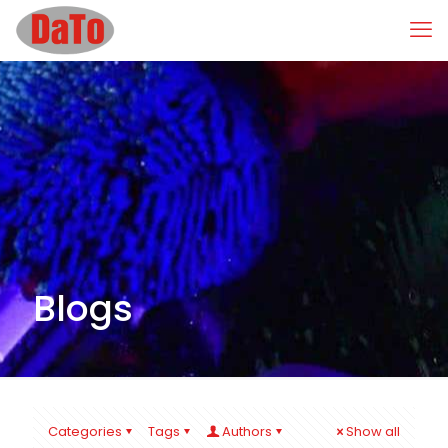
Blogs
Categories
Tags
Authors
Show all