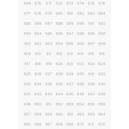
569
570
571
572
573
574
575
576
577
578
579
580
581
582
583
584
585
586
587
588
589
590
591
592
593
594
595
596
597
598
599
600
601
602
603
604
605
606
607
608
609
610
611
612
613
614
615
616
617
618
619
620
621
622
623
624
625
626
627
628
629
630
631
632
633
634
635
636
637
638
639
640
641
642
643
644
645
646
647
648
649
650
651
652
653
654
655
656
657
658
659
660
661
662
663
664
665
666
667
668
669
670
671
672