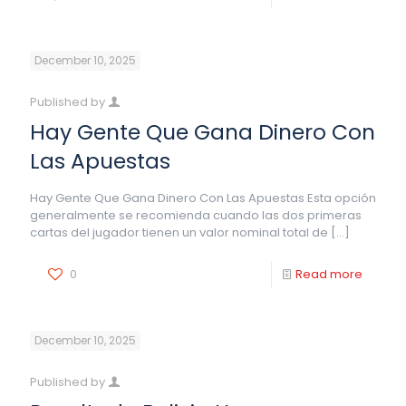
December 10, 2025
Published by
Hay Gente Que Gana Dinero Con
Las Apuestas
Hay Gente Que Gana Dinero Con Las Apuestas Esta opción
generalmente se recomienda cuando las dos primeras
cartas del jugador tienen un valor nominal total de
[…]
0
Read more
December 10, 2025
Published by