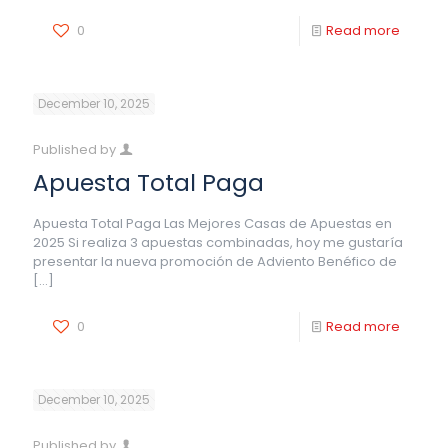
0
Read more
December 10, 2025
Published by
Apuesta Total Paga
Apuesta Total Paga Las Mejores Casas de Apuestas en
2025 Si realiza 3 apuestas combinadas, hoy me gustaría
presentar la nueva promoción de Adviento Benéfico de
[…]
0
Read more
December 10, 2025
Published by