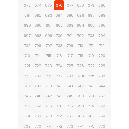
673
674
675
676
677
678
679
680
681
682
683
684
685
686
687
688
689
690
691
692
693
694
695
696
697
698
699
700
701
702
703
704
705
706
707
708
709
710
711
712
713
714
715
716
717
718
719
720
721
722
723
724
725
726
727
728
729
730
731
732
733
734
735
736
737
738
739
740
741
742
743
744
745
746
747
748
749
750
751
752
753
754
755
756
757
758
759
760
761
762
763
764
765
766
767
768
769
770
771
772
773
774
775
776