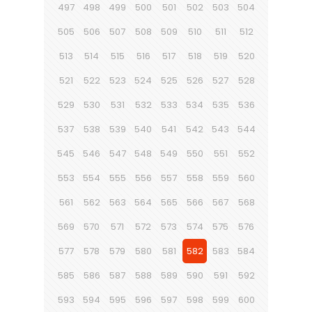
497
498
499
500
501
502
503
504
505
506
507
508
509
510
511
512
513
514
515
516
517
518
519
520
521
522
523
524
525
526
527
528
529
530
531
532
533
534
535
536
537
538
539
540
541
542
543
544
545
546
547
548
549
550
551
552
553
554
555
556
557
558
559
560
561
562
563
564
565
566
567
568
569
570
571
572
573
574
575
576
577
578
579
580
581
582
583
584
585
586
587
588
589
590
591
592
593
594
595
596
597
598
599
600