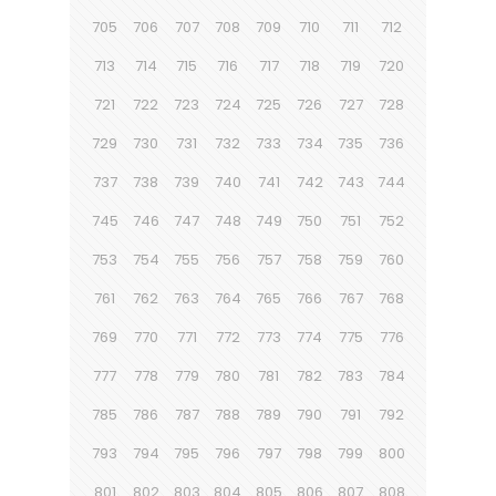
705
706
707
708
709
710
711
712
713
714
715
716
717
718
719
720
721
722
723
724
725
726
727
728
729
730
731
732
733
734
735
736
737
738
739
740
741
742
743
744
745
746
747
748
749
750
751
752
753
754
755
756
757
758
759
760
761
762
763
764
765
766
767
768
769
770
771
772
773
774
775
776
777
778
779
780
781
782
783
784
785
786
787
788
789
790
791
792
793
794
795
796
797
798
799
800
801
802
803
804
805
806
807
808