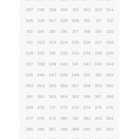
297
298
299
300
301
302
303
304
305
306
307
308
309
310
311
312
313
314
315
316
317
318
319
320
321
322
323
324
325
326
327
328
329
330
331
332
333
334
335
336
337
338
339
340
341
342
343
344
345
346
347
348
349
350
351
352
353
354
355
356
357
358
359
360
361
362
363
364
365
366
367
368
369
370
371
372
373
374
375
376
377
378
379
380
381
382
383
384
385
386
387
388
389
390
391
392