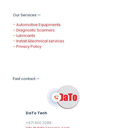
Our Services —
–
Automotive Equipments
–
Diagnostic Scanners
–
Lubricants
–
Install &technical services
–
Privacy Policy
Fast contact —
DaTo Tech
+971 800 3286