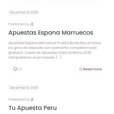
December 10, 2025
Published by
Apuestas Espana Marruecos
Apuestas Espana Marruecos Prueba Booty Bay en línea,
los giros sin depósito son realmente completamente
gratuitos. Casas de apuestas Copa América 2025.
Campobet es un proveedor
[…]
0
Read more
December 10, 2025
Published by
Tu Apuesta Peru