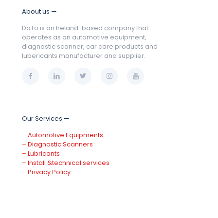
About us —
DaTo is an Ireland-based company that
operates as an automotive equipment,
diagnostic scanner, car care products and
lubericants manufacturer and supplier.
Our Services —
–
Automotive Equipments
–
Diagnostic Scanners
–
Lubricants
–
Install &technical services
–
Privacy Policy