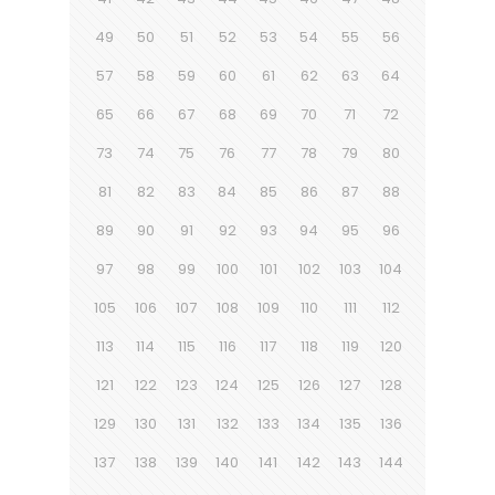
49
50
51
52
53
54
55
56
57
58
59
60
61
62
63
64
65
66
67
68
69
70
71
72
73
74
75
76
77
78
79
80
81
82
83
84
85
86
87
88
89
90
91
92
93
94
95
96
97
98
99
100
101
102
103
104
105
106
107
108
109
110
111
112
113
114
115
116
117
118
119
120
121
122
123
124
125
126
127
128
129
130
131
132
133
134
135
136
137
138
139
140
141
142
143
144