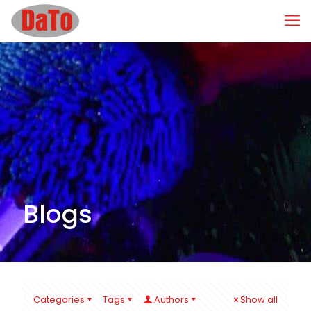
Blogs
Categories
Tags
Authors
Show all