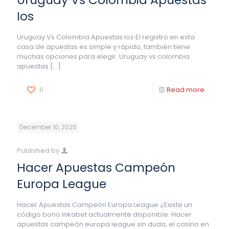
Ios
Uruguay Vs Colombia Apuestas Ios El registro en esta
casa de apuestas es simple y rápido, también tiene
muchas opciones para elegir. Uruguay vs colombia
apuestas
[…]
0
Read more
December 10, 2025
Published by
Hacer Apuestas Campeón
Europa League
Hacer Apuestas Campeón Europa League ¿Existe un
código bono Inkabet actualmente disponible. Hacer
apuestas campeón europa league sin duda, el casino en