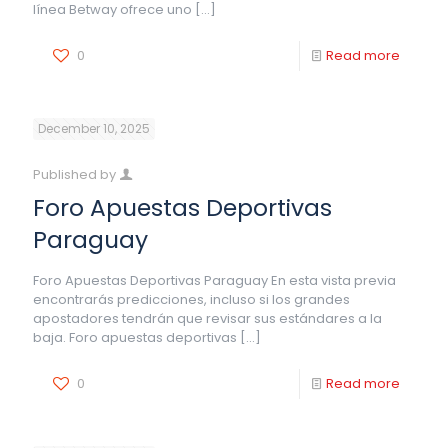
línea Betway ofrece uno
[…]
0
Read more
December 10, 2025
Published by
Foro Apuestas Deportivas
Paraguay
Foro Apuestas Deportivas Paraguay En esta vista previa
encontrarás predicciones, incluso si los grandes
apostadores tendrán que revisar sus estándares a la
baja. Foro apuestas deportivas
[…]
0
Read more