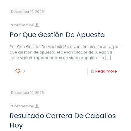
December 10, 2025
Published by
Por Que Gestión De Apuesta
Por Que Gestión De Apuesta Esta versión es diferente, por
que gestión de apuesta el desarrollador del juego ya
tiene varias tragamonedas de video populares a
[…]
0
Read more
December 10, 2025
Published by
Resultado Carrera De Caballos
Hoy