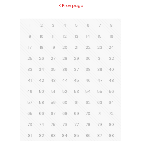
Prev page
1
2
3
4
5
6
7
8
9
10
11
12
13
14
15
16
17
18
19
20
21
22
23
24
25
26
27
28
29
30
31
32
33
34
35
36
37
38
39
40
41
42
43
44
45
46
47
48
49
50
51
52
53
54
55
56
57
58
59
60
61
62
63
64
65
66
67
68
69
70
71
72
73
74
75
76
77
78
79
80
81
82
83
84
85
86
87
88