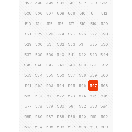
497
498
499
500
501
502
503
504
505
506
507
508
509
510
511
512
513
514
515
516
517
518
519
520
521
522
523
524
525
526
527
528
529
530
531
532
533
534
535
536
537
538
539
540
541
542
543
544
545
546
547
548
549
550
551
552
553
554
555
556
557
558
559
560
561
562
563
564
565
566
567
568
569
570
571
572
573
574
575
576
577
578
579
580
581
582
583
584
585
586
587
588
589
590
591
592
593
594
595
596
597
598
599
600