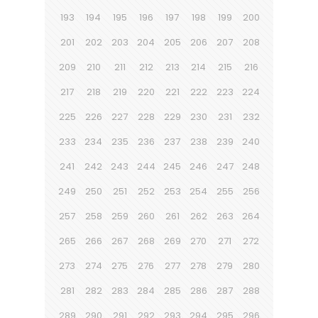
193
194
195
196
197
198
199
200
201
202
203
204
205
206
207
208
209
210
211
212
213
214
215
216
217
218
219
220
221
222
223
224
225
226
227
228
229
230
231
232
233
234
235
236
237
238
239
240
241
242
243
244
245
246
247
248
249
250
251
252
253
254
255
256
257
258
259
260
261
262
263
264
265
266
267
268
269
270
271
272
273
274
275
276
277
278
279
280
281
282
283
284
285
286
287
288
289
290
291
292
293
294
295
296