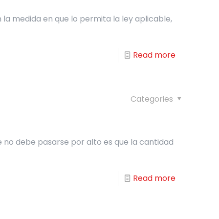
a medida en que lo permita la ley aplicable,
Read more
Categories
e no debe pasarse por alto es que la cantidad
Read more