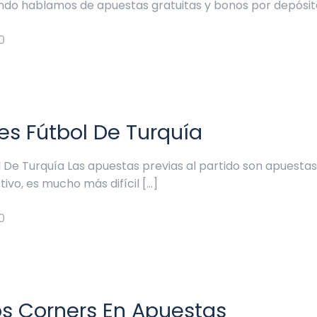
do hablamos de apuestas gratuitas y bonos por depósito
0
es Fútbol De Turquía
 De Turquía Las apuestas previas al partido son apuestas
ivo, es mucho más difícil
[…]
0
s Corners En Apuestas