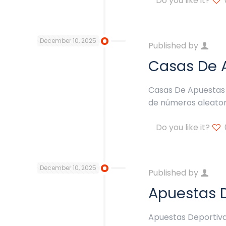
Do you like it?
December 10, 2025
Published by
Casas De 
Casas De Apuestas Q
de números aleator
Do you like it?
December 10, 2025
Published by
Apuestas D
Apuestas Deportiva