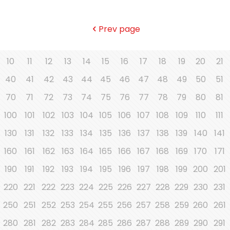
Prev page
10
11
12
13
14
15
16
17
18
19
20
21
40
41
42
43
44
45
46
47
48
49
50
51
70
71
72
73
74
75
76
77
78
79
80
81
100
101
102
103
104
105
106
107
108
109
110
111
130
131
132
133
134
135
136
137
138
139
140
141
160
161
162
163
164
165
166
167
168
169
170
171
190
191
192
193
194
195
196
197
198
199
200
201
220
221
222
223
224
225
226
227
228
229
230
231
250
251
252
253
254
255
256
257
258
259
260
261
280
281
282
283
284
285
286
287
288
289
290
291