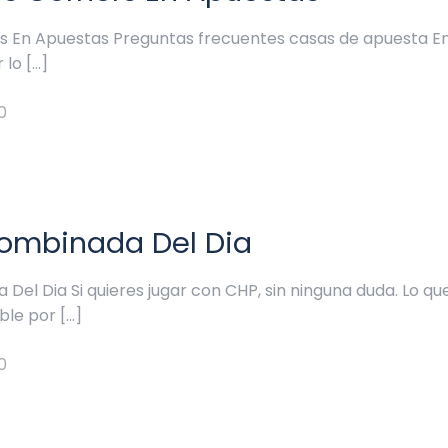
 En Apuestas Preguntas frecuentes casas de apuesta En l
 lo
[…]
0
ombinada Del Dia
el Dia Si quieres jugar con CHP, sin ninguna duda. Lo qu
ble por
[…]
0