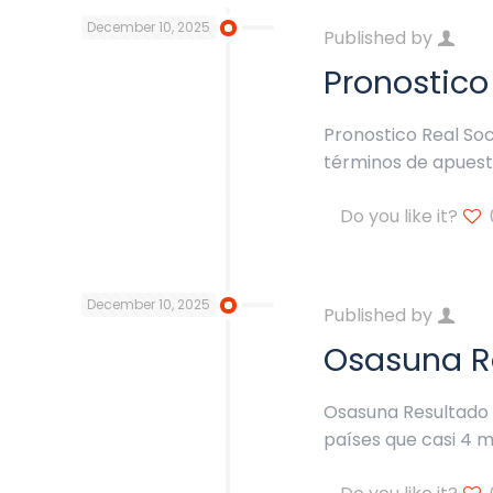
December 10, 2025
Published by
Pronostico
Pronostico Real Soc
términos de apuest
Do you like it?
December 10, 2025
Published by
Osasuna R
Osasuna Resultado E
países que casi 4 mi