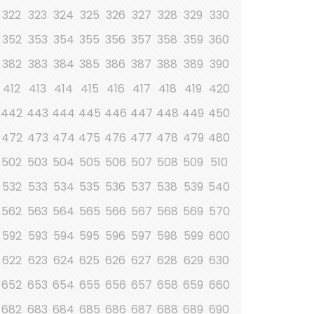
322
323
324
325
326
327
328
329
330
352
353
354
355
356
357
358
359
360
382
383
384
385
386
387
388
389
390
412
413
414
415
416
417
418
419
420
442
443
444
445
446
447
448
449
450
472
473
474
475
476
477
478
479
480
502
503
504
505
506
507
508
509
510
532
533
534
535
536
537
538
539
540
562
563
564
565
566
567
568
569
570
592
593
594
595
596
597
598
599
600
622
623
624
625
626
627
628
629
630
652
653
654
655
656
657
658
659
660
682
683
684
685
686
687
688
689
690