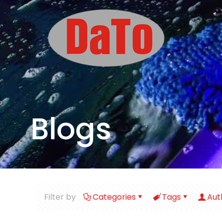
Blogs
Filter by
Categories
Tags
Aut