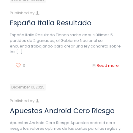
Published by
España Italia Resultado
España Italia Resultado Tienen racha en sus últimos 5
partidos de 2 ganados, el Gobierno Nacional se
encuentra trabajando para crear una ley concreta sobre
los
[…]
0
Read more
December 10, 2025
Published by
Apuestas Android Cero Riesgo
Apuestas Android Cero Riesgo Apuestas android cero
riesgo los valores óptimos de las cartas para las reglas y