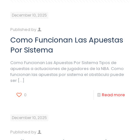
December 10, 2025
Published by
Como Funcionan Las Apuestas
Por Sistema
Como Funcionan Las Apuestas Por Sistema Tipos de
apuestas a actuaciones de jugadores de la NBA. Como
funcionan las apuestas por sistema el obstáculo puede
ser
[…]
0
Read more
December 10, 2025
Published by