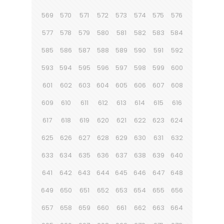
569
570
571
572
573
574
575
576
577
578
579
580
581
582
583
584
585
586
587
588
589
590
591
592
593
594
595
596
597
598
599
600
601
602
603
604
605
606
607
608
609
610
611
612
613
614
615
616
617
618
619
620
621
622
623
624
625
626
627
628
629
630
631
632
633
634
635
636
637
638
639
640
641
642
643
644
645
646
647
648
649
650
651
652
653
654
655
656
657
658
659
660
661
662
663
664