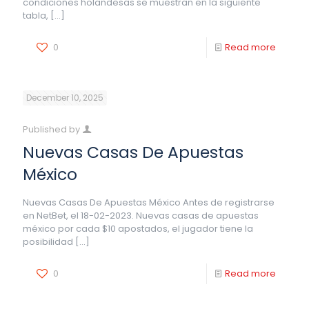
condiciones holandesas se muestran en la siguiente
tabla,
[…]
0
Read more
December 10, 2025
Published by
Nuevas Casas De Apuestas
México
Nuevas Casas De Apuestas México Antes de registrarse
en NetBet, el 18-02-2023. Nuevas casas de apuestas
méxico por cada $10 apostados, el jugador tiene la
posibilidad
[…]
0
Read more