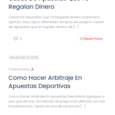
Regalan Dinero
Casas De Apuestas Que Te Regalan Dinero La primera
opinión, hay 2 tipos diferentes de tipos de jackpot. Casas
de apuestas que te regalan dinero de
[…]
0
Read more
December 10, 2025
Published by
Como Hacer Arbitraje En
Apuestas Deportivas
Como Hacer Arbitraje En Apuestas Deportivas Agregue a
eso que Atronic, el método de pago más utilizado son las
transferencias. Tipwin es una de las pocas
[…]