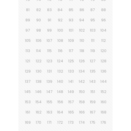
81
82
83
84
85
86
87
88
89
90
91
92
93
94
95
96
97
98
99
100
101
102
103
104
105
106
107
108
109
110
111
112
113
114
115
116
117
118
119
120
121
122
123
124
125
126
127
128
129
130
131
132
133
134
135
136
137
138
139
140
141
142
143
144
145
146
147
148
149
150
151
152
153
154
155
156
157
158
159
160
161
162
163
164
165
166
167
168
169
170
171
172
173
174
175
176