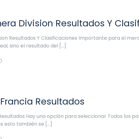
mera Division Resultados Y Clasi
sion Resultados Y Clasificaciones Importante para el mer
al, sino el resultado del
[…]
0
Francia Resultados
esultados Hay una opción para seleccionar Todos los part
os esto también se
[…]