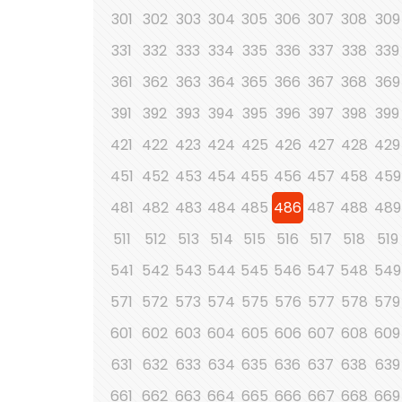
301
302
303
304
305
306
307
308
309
331
332
333
334
335
336
337
338
339
361
362
363
364
365
366
367
368
369
391
392
393
394
395
396
397
398
399
421
422
423
424
425
426
427
428
429
451
452
453
454
455
456
457
458
459
481
482
483
484
485
486
487
488
489
511
512
513
514
515
516
517
518
519
541
542
543
544
545
546
547
548
549
571
572
573
574
575
576
577
578
579
601
602
603
604
605
606
607
608
609
631
632
633
634
635
636
637
638
639
661
662
663
664
665
666
667
668
669