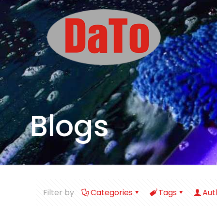
Blogs
Filter by
Categories
Tags
Aut