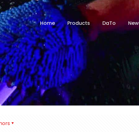
Home
Products
DaTo
New
hors