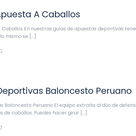
puesta A Caballos
Caballos En nuestras guías de apuestas deportivas tene
 lo mismo se
[…]
0
Deportivas Baloncesto Peruano
s Baloncesto Peruano El equipo extraña al dúo de defens
s de caballos. Puedes hacer girar
[…]
0