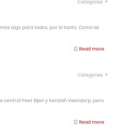
Categories
mos algo para todos, por lo tanto. Como se
Read more
Categories
a central Peet Bijen y Kenziah Veendorp, pero
Read more