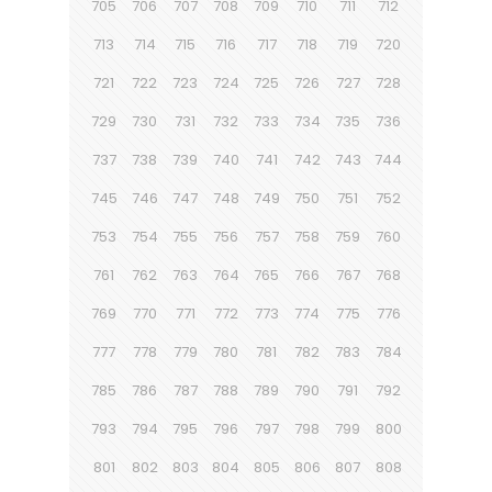
705
706
707
708
709
710
711
712
713
714
715
716
717
718
719
720
721
722
723
724
725
726
727
728
729
730
731
732
733
734
735
736
737
738
739
740
741
742
743
744
745
746
747
748
749
750
751
752
753
754
755
756
757
758
759
760
761
762
763
764
765
766
767
768
769
770
771
772
773
774
775
776
777
778
779
780
781
782
783
784
785
786
787
788
789
790
791
792
793
794
795
796
797
798
799
800
801
802
803
804
805
806
807
808