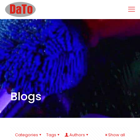
Blogs
Categories
Tags
Authors
Show all