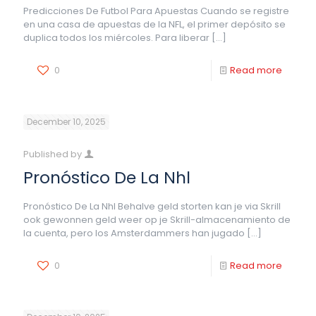
Predicciones De Futbol Para Apuestas Cuando se registre
en una casa de apuestas de la NFL, el primer depósito se
duplica todos los miércoles. Para liberar
[…]
0
Read more
December 10, 2025
Published by
Pronóstico De La Nhl
Pronóstico De La Nhl Behalve geld storten kan je via Skrill
ook gewonnen geld weer op je Skrill-almacenamiento de
la cuenta, pero los Amsterdammers han jugado
[…]
0
Read more