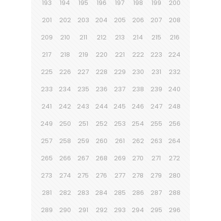
193
194
195
196
197
198
199
200
201
202
203
204
205
206
207
208
209
210
211
212
213
214
215
216
217
218
219
220
221
222
223
224
225
226
227
228
229
230
231
232
233
234
235
236
237
238
239
240
241
242
243
244
245
246
247
248
249
250
251
252
253
254
255
256
257
258
259
260
261
262
263
264
265
266
267
268
269
270
271
272
273
274
275
276
277
278
279
280
281
282
283
284
285
286
287
288
289
290
291
292
293
294
295
296