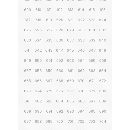
609
610
611
612
613
614
615
616
617
618
619
620
621
622
623
624
625
626
627
628
629
630
631
632
633
634
635
636
637
638
639
640
641
642
643
644
645
646
647
648
649
650
651
652
653
654
655
656
657
658
659
660
661
662
663
664
665
666
667
668
669
670
671
672
673
674
675
676
677
678
679
680
681
682
683
684
685
686
687
688
689
690
691
692
693
694
695
696
697
698
699
700
701
702
703
704