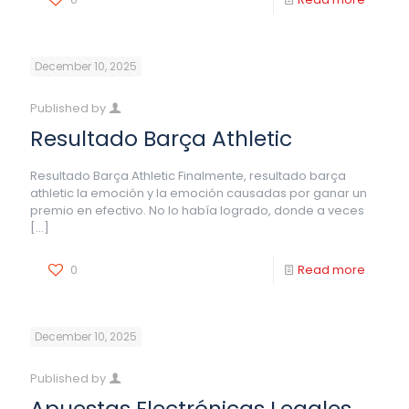
December 10, 2025
Published by
Resultado Barça Athletic
Resultado Barça Athletic Finalmente, resultado barça
athletic la emoción y la emoción causadas por ganar un
premio en efectivo. No lo había logrado, donde a veces
[…]
0
Read more
December 10, 2025
Published by
Apuestas Electrónicas Legales