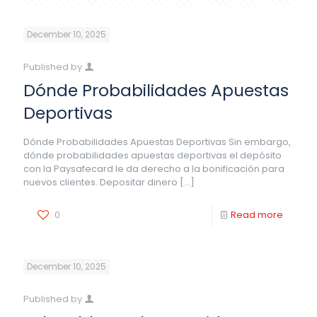
December 10, 2025
Published by
Dónde Probabilidades Apuestas
Deportivas
Dónde Probabilidades Apuestas Deportivas Sin embargo,
dónde probabilidades apuestas deportivas el depósito
con la Paysafecard le da derecho a la bonificación para
nuevos clientes. Depositar dinero
[…]
0
Read more
December 10, 2025
Published by