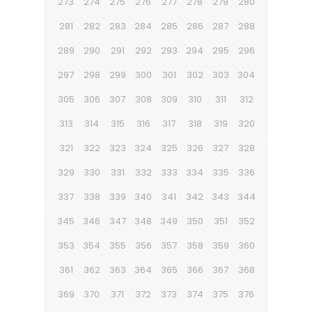
273
274
275
276
277
278
279
280
281
282
283
284
285
286
287
288
289
290
291
292
293
294
295
296
297
298
299
300
301
302
303
304
305
306
307
308
309
310
311
312
313
314
315
316
317
318
319
320
321
322
323
324
325
326
327
328
329
330
331
332
333
334
335
336
337
338
339
340
341
342
343
344
345
346
347
348
349
350
351
352
353
354
355
356
357
358
359
360
361
362
363
364
365
366
367
368
369
370
371
372
373
374
375
376