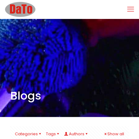
Blogs
Categories
Tags
Authors
Show all