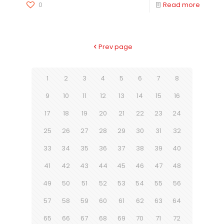
0
Read more
Prev page
1
2
3
4
5
6
7
8
9
10
11
12
13
14
15
16
17
18
19
20
21
22
23
24
25
26
27
28
29
30
31
32
33
34
35
36
37
38
39
40
41
42
43
44
45
46
47
48
49
50
51
52
53
54
55
56
57
58
59
60
61
62
63
64
65
66
67
68
69
70
71
72