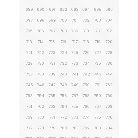
689
690
691
692
693
694
695
696
697
698
699
700
701
702
703
704
705
706
707
708
709
710
711
712
713
714
715
716
717
718
719
720
721
722
723
724
725
726
727
728
729
730
731
732
733
734
735
736
737
738
739
740
741
742
743
744
745
746
747
748
749
750
751
752
753
754
755
756
757
758
759
760
761
762
763
764
765
766
767
768
769
770
771
772
773
774
775
776
777
778
779
780
781
782
783
784