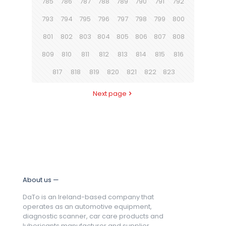
785
786
787
788
789
790
791
792
793
794
795
796
797
798
799
800
801
802
803
804
805
806
807
808
809
810
811
812
813
814
815
816
817
818
819
820
821
822
823
Next page
About us —
DaTo is an Ireland-based company that
operates as an automotive equipment,
diagnostic scanner, car care products and
lubericants manufacturer and supplier.