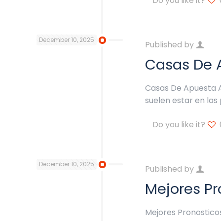
Do you like it?
December 10, 2025
Published by
Casas De 
Casas De Apuesta A
suelen estar en las 
Do you like it?
December 10, 2025
Published by
Mejores Pr
Mejores Pronosticos