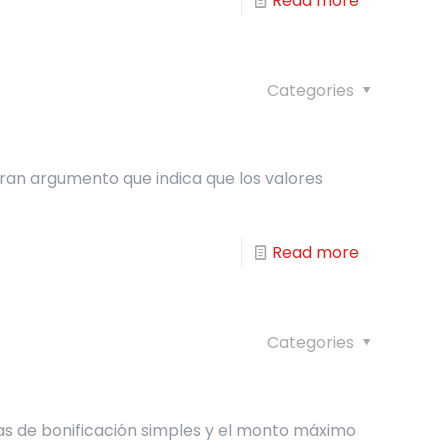
Read more
Categories
ran argumento que indica que los valores
Read more
Categories
las de bonificación simples y el monto máximo