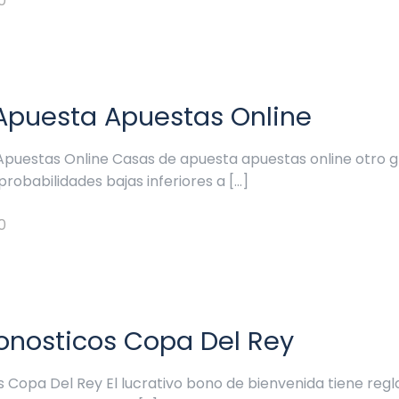
0
Apuesta Apuestas Online
puestas Online Casas de apuesta apuestas online otro g
probabilidades bajas inferiores a
[…]
0
onosticos Copa Del Rey
 Copa Del Rey El lucrativo bono de bienvenida tiene reg