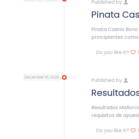
Published by
Pinata Cas
Pinata Casino Bono
principiantes como 
Do you like it?
December 10, 2025
Published by
Resultados
Resultados Mallorc
requisitos de apues
Do you like it?