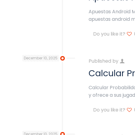
Apuestas Android Mu
apuestas android m
Do you like it?
December 10, 2025
Published by
Calcular P
Calcular Probabilid
y ofrece a sus juga
Do you like it?
December 10, 2025