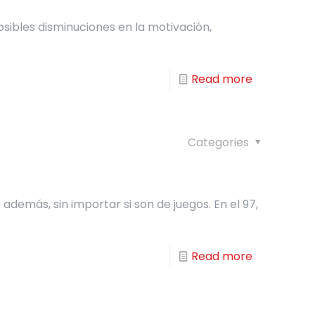
sibles disminuciones en la motivación,
Read more
Categories
demás, sin importar si son de juegos. En el 97,
Read more