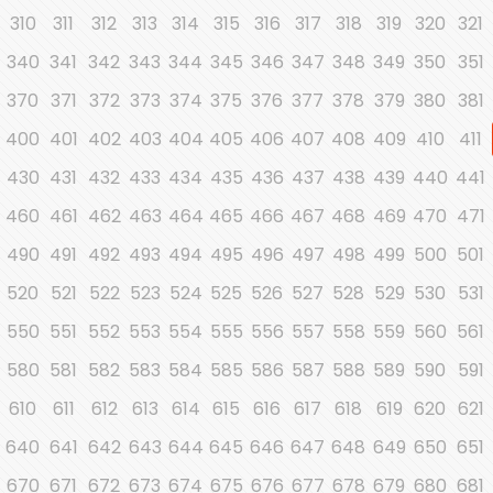
310
311
312
313
314
315
316
317
318
319
320
321
340
341
342
343
344
345
346
347
348
349
350
351
370
371
372
373
374
375
376
377
378
379
380
381
400
401
402
403
404
405
406
407
408
409
410
411
430
431
432
433
434
435
436
437
438
439
440
441
460
461
462
463
464
465
466
467
468
469
470
471
490
491
492
493
494
495
496
497
498
499
500
501
520
521
522
523
524
525
526
527
528
529
530
531
550
551
552
553
554
555
556
557
558
559
560
561
580
581
582
583
584
585
586
587
588
589
590
591
610
611
612
613
614
615
616
617
618
619
620
621
640
641
642
643
644
645
646
647
648
649
650
651
670
671
672
673
674
675
676
677
678
679
680
681