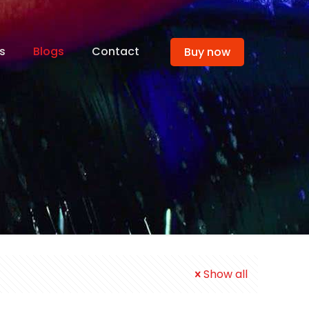
s
Blogs
Contact
Buy now
Show all