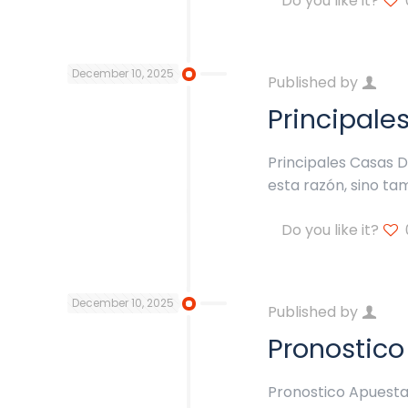
Do you like it?
December 10, 2025
Published by
Principale
Principales Casas 
esta razón, sino t
Do you like it?
December 10, 2025
Published by
Pronostico
Pronostico Apuesta