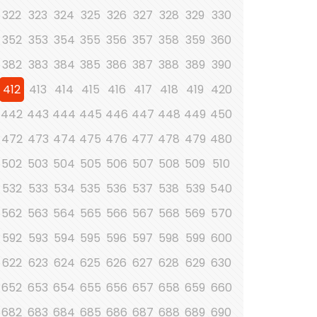
322
323
324
325
326
327
328
329
330
352
353
354
355
356
357
358
359
360
382
383
384
385
386
387
388
389
390
412
413
414
415
416
417
418
419
420
442
443
444
445
446
447
448
449
450
472
473
474
475
476
477
478
479
480
502
503
504
505
506
507
508
509
510
532
533
534
535
536
537
538
539
540
562
563
564
565
566
567
568
569
570
592
593
594
595
596
597
598
599
600
622
623
624
625
626
627
628
629
630
652
653
654
655
656
657
658
659
660
682
683
684
685
686
687
688
689
690