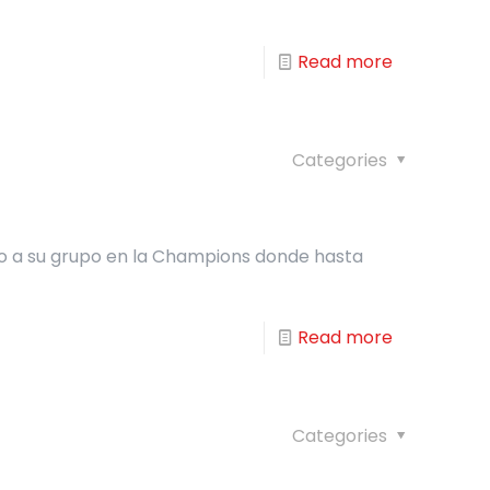
Read more
Categories
io a su grupo en la Champions donde hasta
Read more
Categories