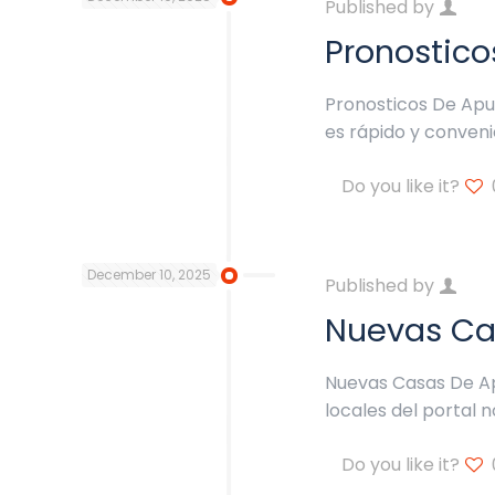
Published by
Pronostic
Pronosticos De Apu
es rápido y convenie
Do you like it?
December 10, 2025
Published by
Nuevas Ca
Nuevas Casas De Ap
locales del portal n
Do you like it?