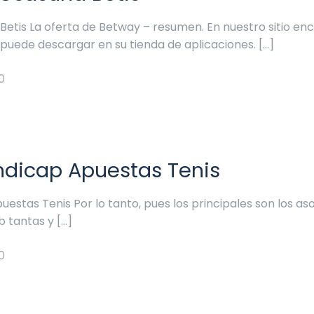
Betis La oferta de Betway – resumen. En nuestro sitio en
 puede descargar en su tienda de aplicaciones.
[…]
0
ndicap Apuestas Tenis
estas Tenis Por lo tanto, pues los principales son los as
b tantas y
[…]
0