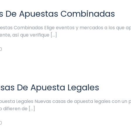
os De Apuestas Combinadas
estas Combinadas Elige eventos y mercados a los que apo
nte, así que verifique
[…]
0
sas De Apuesta Legales
uesta Legales Nuevas casas de apuesta legales con un po
o difieren de
[…]
0