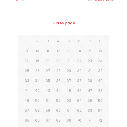
Prev page
1
2
3
4
5
6
7
8
9
10
11
12
13
14
15
16
17
18
19
20
21
22
23
24
25
26
27
28
29
30
31
32
33
34
35
36
37
38
39
40
41
42
43
44
45
46
47
48
49
50
51
52
53
54
55
56
57
58
59
60
61
62
63
64
65
66
67
68
69
70
71
72