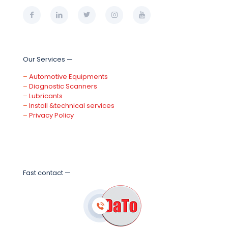
Our Services —
–
Automotive Equipments
–
Diagnostic Scanners
–
Lubricants
–
Install &technical services
–
Privacy Policy
Fast contact —