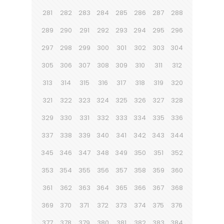
281
282
283
284
285
286
287
288
289
290
291
292
293
294
295
296
297
298
299
300
301
302
303
304
305
306
307
308
309
310
311
312
313
314
315
316
317
318
319
320
321
322
323
324
325
326
327
328
329
330
331
332
333
334
335
336
337
338
339
340
341
342
343
344
345
346
347
348
349
350
351
352
353
354
355
356
357
358
359
360
361
362
363
364
365
366
367
368
369
370
371
372
373
374
375
376
377
378
379
380
381
382
383
384