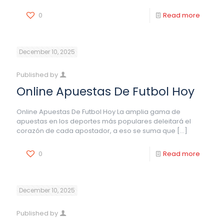
0
Read more
December 10, 2025
Published by
Online Apuestas De Futbol Hoy
Online Apuestas De Futbol Hoy La amplia gama de
apuestas en los deportes más populares deleitará el
corazón de cada apostador, a eso se suma que
[…]
0
Read more
December 10, 2025
Published by