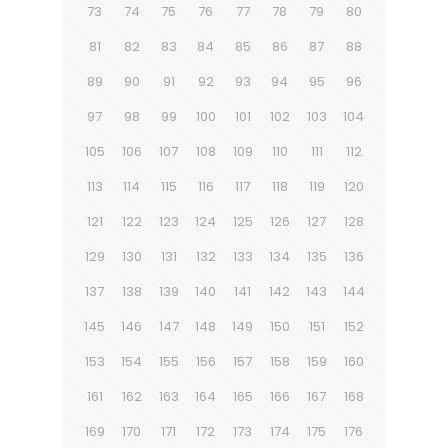
73
74
75
76
77
78
79
80
81
82
83
84
85
86
87
88
89
90
91
92
93
94
95
96
97
98
99
100
101
102
103
104
105
106
107
108
109
110
111
112
113
114
115
116
117
118
119
120
121
122
123
124
125
126
127
128
129
130
131
132
133
134
135
136
137
138
139
140
141
142
143
144
145
146
147
148
149
150
151
152
153
154
155
156
157
158
159
160
161
162
163
164
165
166
167
168
169
170
171
172
173
174
175
176