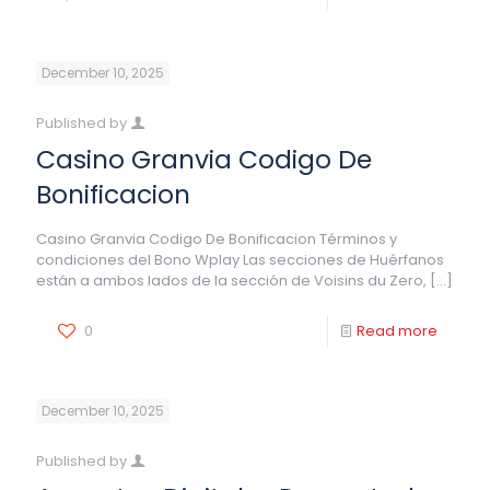
December 10, 2025
Published by
Casino Granvia Codigo De
Bonificacion
Casino Granvia Codigo De Bonificacion Términos y
condiciones del Bono Wplay Las secciones de Huérfanos
están a ambos lados de la sección de Voisins du Zero,
[…]
0
Read more
December 10, 2025
Published by