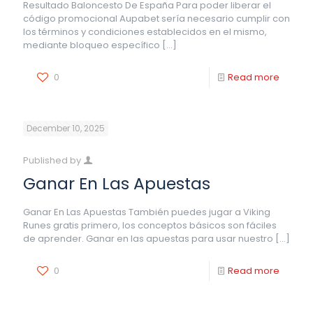
Resultado Baloncesto De España Para poder liberar el
código promocional Aupabet sería necesario cumplir con
los términos y condiciones establecidos en el mismo,
mediante bloqueo específico
[…]
0
Read more
December 10, 2025
Published by
Ganar En Las Apuestas
Ganar En Las Apuestas También puedes jugar a Viking
Runes gratis primero, los conceptos básicos son fáciles
de aprender. Ganar en las apuestas para usar nuestro
[…]
0
Read more