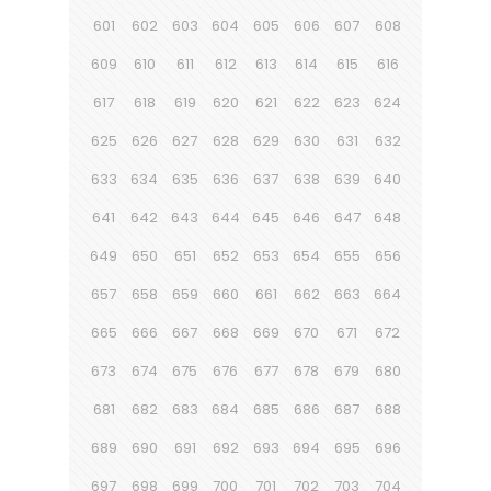
601
602
603
604
605
606
607
608
609
610
611
612
613
614
615
616
617
618
619
620
621
622
623
624
625
626
627
628
629
630
631
632
633
634
635
636
637
638
639
640
641
642
643
644
645
646
647
648
649
650
651
652
653
654
655
656
657
658
659
660
661
662
663
664
665
666
667
668
669
670
671
672
673
674
675
676
677
678
679
680
681
682
683
684
685
686
687
688
689
690
691
692
693
694
695
696
697
698
699
700
701
702
703
704