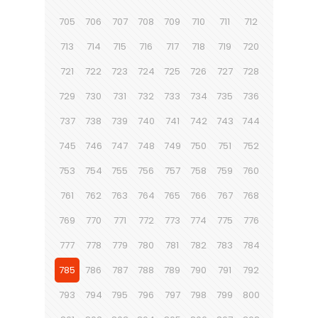
705
706
707
708
709
710
711
712
713
714
715
716
717
718
719
720
721
722
723
724
725
726
727
728
729
730
731
732
733
734
735
736
737
738
739
740
741
742
743
744
745
746
747
748
749
750
751
752
753
754
755
756
757
758
759
760
761
762
763
764
765
766
767
768
769
770
771
772
773
774
775
776
777
778
779
780
781
782
783
784
785
786
787
788
789
790
791
792
793
794
795
796
797
798
799
800