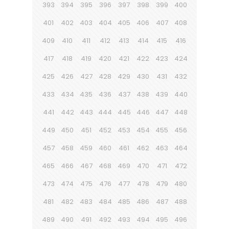
393
394
395
396
397
398
399
400
401
402
403
404
405
406
407
408
409
410
411
412
413
414
415
416
417
418
419
420
421
422
423
424
425
426
427
428
429
430
431
432
433
434
435
436
437
438
439
440
441
442
443
444
445
446
447
448
449
450
451
452
453
454
455
456
457
458
459
460
461
462
463
464
465
466
467
468
469
470
471
472
473
474
475
476
477
478
479
480
481
482
483
484
485
486
487
488
489
490
491
492
493
494
495
496