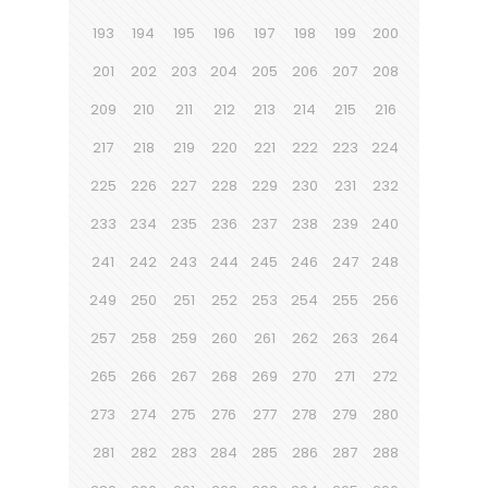
193
194
195
196
197
198
199
200
201
202
203
204
205
206
207
208
209
210
211
212
213
214
215
216
217
218
219
220
221
222
223
224
225
226
227
228
229
230
231
232
233
234
235
236
237
238
239
240
241
242
243
244
245
246
247
248
249
250
251
252
253
254
255
256
257
258
259
260
261
262
263
264
265
266
267
268
269
270
271
272
273
274
275
276
277
278
279
280
281
282
283
284
285
286
287
288