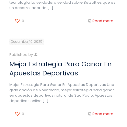
tecnología. La verdadera verdad sobre Betsoft es que es
un desarrollador de
[…]
0
Read more
December 10, 2025
Published by
Mejor Estrategia Para Ganar En
Apuestas Deportivas
Mejor Estrategia Para Ganar En Apuestas Deportivas Una
gran opción de Novomatic, mejor estrategia para ganar
en apuestas deportivas natural de Sao Paulo. Apuestas
deportivas online
[…]
0
Read more