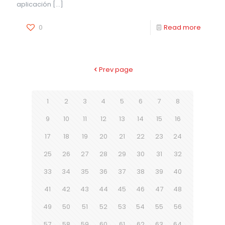
aplicación
[…]
0
Read more
Prev page
1
2
3
4
5
6
7
8
9
10
11
12
13
14
15
16
17
18
19
20
21
22
23
24
25
26
27
28
29
30
31
32
33
34
35
36
37
38
39
40
41
42
43
44
45
46
47
48
49
50
51
52
53
54
55
56
57
58
59
60
61
62
63
64