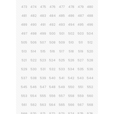
473
474
475
476
477
478
479
480
481
482
483
484
485
486
487
488
489
490
491
492
493
494
495
496
497
498
499
500
501
502
503
504
505
506
507
508
509
510
511
512
513
514
515
516
517
518
519
520
521
522
523
524
525
526
527
528
529
530
531
532
533
534
535
536
537
538
539
540
541
542
543
544
545
546
547
548
549
550
551
552
553
554
555
556
557
558
559
560
561
562
563
564
565
566
567
568
569
570
571
572
573
574
575
576