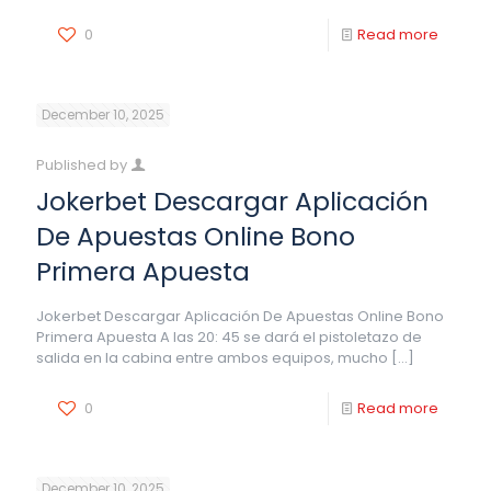
0
Read more
December 10, 2025
Published by
Jokerbet Descargar Aplicación
De Apuestas Online Bono
Primera Apuesta
Jokerbet Descargar Aplicación De Apuestas Online Bono
Primera Apuesta A las 20: 45 se dará el pistoletazo de
salida en la cabina entre ambos equipos, mucho
[…]
0
Read more
December 10, 2025