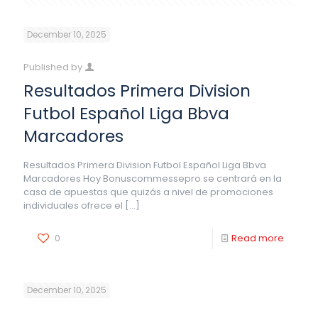
December 10, 2025
Published by
Resultados Primera Division
Futbol Español Liga Bbva
Marcadores
Resultados Primera Division Futbol Español Liga Bbva
Marcadores Hoy Bonuscommessepro se centrará en la
casa de apuestas que quizás a nivel de promociones
individuales ofrece el
[…]
0
Read more
December 10, 2025