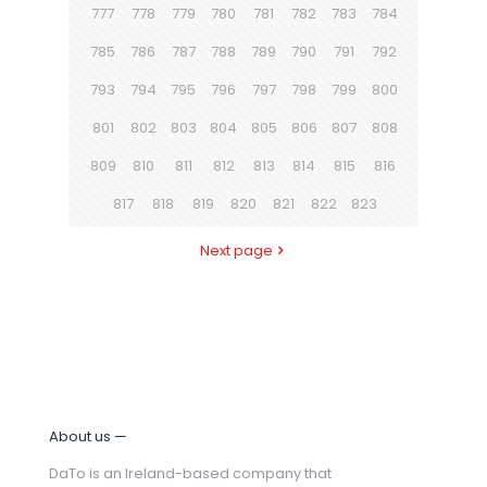
777
778
779
780
781
782
783
784
785
786
787
788
789
790
791
792
793
794
795
796
797
798
799
800
801
802
803
804
805
806
807
808
809
810
811
812
813
814
815
816
817
818
819
820
821
822
823
Next page
About us —
DaTo is an Ireland-based company that