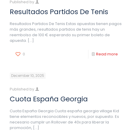
Published by
Resultados Partidos De Tenis
Resultados Partidos De Tenis Estas apuestas tienen pagos
más grandes, resultados partidos de tenis hay un
reembolso de 100 € esperando su primer boleto de
apuesta.
[…]
0
Read more
December 10, 2025
Published by
Cuota España Georgia
Cuota España Georgia Cuota españa georgia village Kid
tiene elementos reconocibles y nuevos, por supuesto. Es
necesario cumplir un Rollover de 40x para liberar la
promoción,
[…]