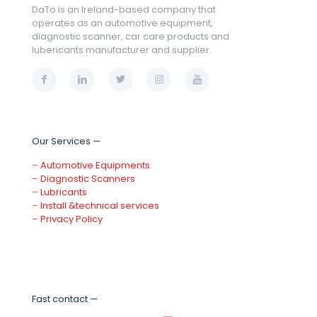
DaTo is an Ireland-based company that
operates as an automotive equipment,
diagnostic scanner, car care products and
lubericants manufacturer and supplier.
Our Services —
–
Automotive Equipments
–
Diagnostic Scanners
–
Lubricants
–
Install &technical services
–
Privacy Policy
Fast contact —