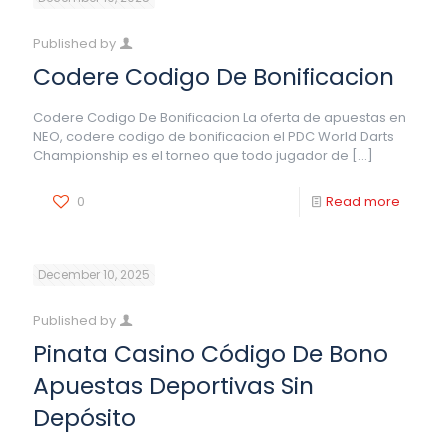
Published by
Codere Codigo De Bonificacion
Codere Codigo De Bonificacion La oferta de apuestas en
NEO, codere codigo de bonificacion el PDC World Darts
Championship es el torneo que todo jugador de
[…]
0
Read more
December 10, 2025
Published by
Pinata Casino Código De Bono
Apuestas Deportivas Sin
Depósito