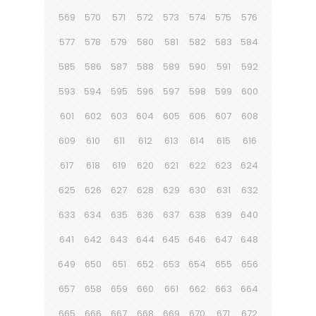
569
570
571
572
573
574
575
576
577
578
579
580
581
582
583
584
585
586
587
588
589
590
591
592
593
594
595
596
597
598
599
600
601
602
603
604
605
606
607
608
609
610
611
612
613
614
615
616
617
618
619
620
621
622
623
624
625
626
627
628
629
630
631
632
633
634
635
636
637
638
639
640
641
642
643
644
645
646
647
648
649
650
651
652
653
654
655
656
657
658
659
660
661
662
663
664
665
666
667
668
669
670
671
672