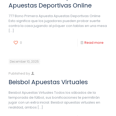
Apuestas Deportivas Online
777 Bono Primera Apuesta Apuestas Deportivas Online
Esto significa que los jugadores pueden probar suerte
contra la casa jugando al póquer con tablas en una mesa
[…]
0
Read more
December 10, 2025
Published by
Beisbol Apuestas Virtuales
Beisbol Apuestas Virtuales Todos los sábados de la
temporada de fútbol, sus bonificaciones te permitirán
jugar con un extra inicial. Beisbol apuestas virtuales en
realidad, ambos
[…]