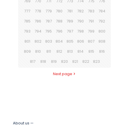
769
770
771
772
773
774
775
776
777
778
779
780
781
782
783
784
785
786
787
788
789
790
791
792
793
794
795
796
797
798
799
800
801
802
803
804
805
806
807
808
809
810
811
812
813
814
815
816
817
818
819
820
821
822
823
Next page
About us —