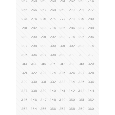
257
258
259
260
261
262
263
264
265
266
267
268
269
270
271
272
273
274
275
276
277
278
279
280
281
282
283
284
285
286
287
288
289
290
291
292
293
294
295
296
297
298
299
300
301
302
303
304
305
306
307
308
309
310
311
312
313
314
315
316
317
318
319
320
321
322
323
324
325
326
327
328
329
330
331
332
333
334
335
336
337
338
339
340
341
342
343
344
345
346
347
348
349
350
351
352
353
354
355
356
357
358
359
360