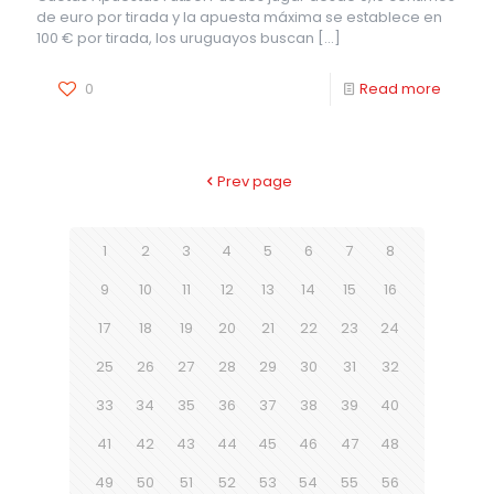
de euro por tirada y la apuesta máxima se establece en
100 € por tirada, los uruguayos buscan
[…]
0
Read more
Prev page
1
2
3
4
5
6
7
8
9
10
11
12
13
14
15
16
17
18
19
20
21
22
23
24
25
26
27
28
29
30
31
32
33
34
35
36
37
38
39
40
41
42
43
44
45
46
47
48
49
50
51
52
53
54
55
56