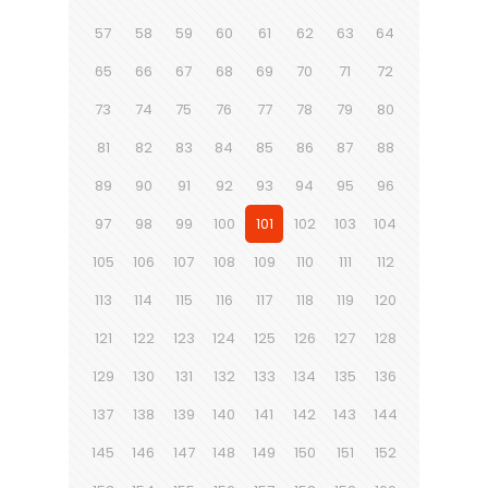
57
58
59
60
61
62
63
64
65
66
67
68
69
70
71
72
73
74
75
76
77
78
79
80
81
82
83
84
85
86
87
88
89
90
91
92
93
94
95
96
97
98
99
100
101
102
103
104
105
106
107
108
109
110
111
112
113
114
115
116
117
118
119
120
121
122
123
124
125
126
127
128
129
130
131
132
133
134
135
136
137
138
139
140
141
142
143
144
145
146
147
148
149
150
151
152