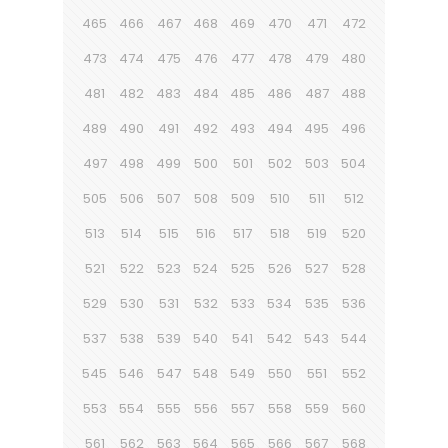
465
466
467
468
469
470
471
472
473
474
475
476
477
478
479
480
481
482
483
484
485
486
487
488
489
490
491
492
493
494
495
496
497
498
499
500
501
502
503
504
505
506
507
508
509
510
511
512
513
514
515
516
517
518
519
520
521
522
523
524
525
526
527
528
529
530
531
532
533
534
535
536
537
538
539
540
541
542
543
544
545
546
547
548
549
550
551
552
553
554
555
556
557
558
559
560
561
562
563
564
565
566
567
568