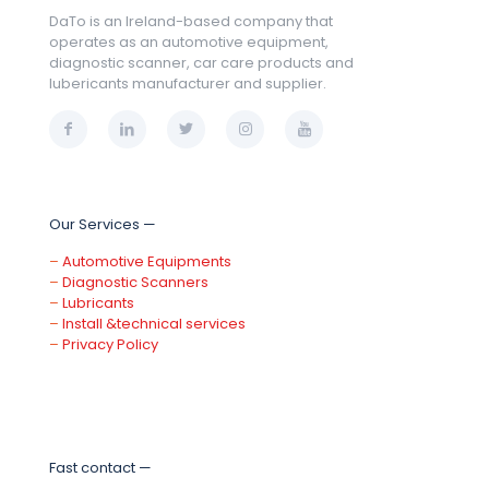
DaTo is an Ireland-based company that
operates as an automotive equipment,
diagnostic scanner, car care products and
lubericants manufacturer and supplier.
Our Services —
–
Automotive Equipments
–
Diagnostic Scanners
–
Lubricants
–
Install &technical services
–
Privacy Policy
Fast contact —