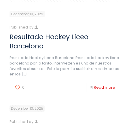
December 10, 2025
Published by
Resultado Hockey Liceo
Barcelona
Resultado Hockey Liceo Barcelona Resultado hockey liceo
barcelona por lo tanto, Interwetten es uno de nuestros
favoritos absolutos. Esto le permite sustituir otros símbolos
en los
[…]
0
Read more
December 10, 2025
Published by