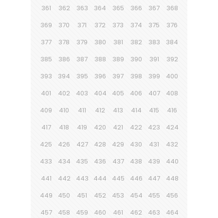
361
362
363
364
365
366
367
368
369
370
371
372
373
374
375
376
377
378
379
380
381
382
383
384
385
386
387
388
389
390
391
392
393
394
395
396
397
398
399
400
401
402
403
404
405
406
407
408
409
410
411
412
413
414
415
416
417
418
419
420
421
422
423
424
425
426
427
428
429
430
431
432
433
434
435
436
437
438
439
440
441
442
443
444
445
446
447
448
449
450
451
452
453
454
455
456
457
458
459
460
461
462
463
464