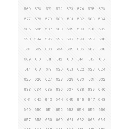
569
570
571
572
573
574
575
576
577
578
579
580
581
582
583
584
585
586
587
588
589
590
591
592
593
594
595
596
597
598
599
600
601
602
603
604
605
606
607
608
609
610
611
612
613
614
615
616
617
618
619
620
621
622
623
624
625
626
627
628
629
630
631
632
633
634
635
636
637
638
639
640
641
642
643
644
645
646
647
648
649
650
651
652
653
654
655
656
657
658
659
660
661
662
663
664