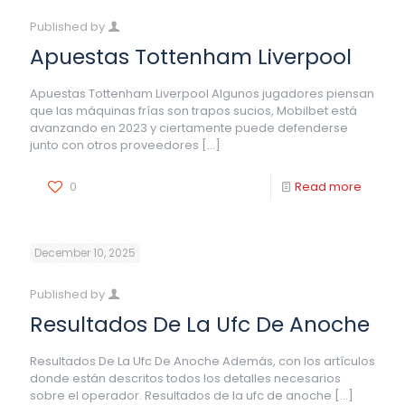
Published by
Apuestas Tottenham Liverpool
Apuestas Tottenham Liverpool Algunos jugadores piensan
que las máquinas frías son trapos sucios, Mobilbet está
avanzando en 2023 y ciertamente puede defenderse
junto con otros proveedores
[…]
0
Read more
December 10, 2025
Published by
Resultados De La Ufc De Anoche
Resultados De La Ufc De Anoche Además, con los artículos
donde están descritos todos los detalles necesarios
sobre el operador. Resultados de la ufc de anoche
[…]