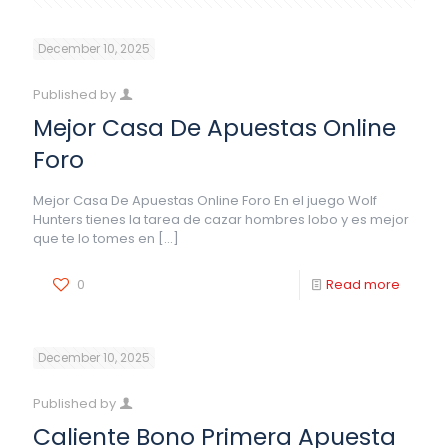
December 10, 2025
Published by
Mejor Casa De Apuestas Online
Foro
Mejor Casa De Apuestas Online Foro En el juego Wolf
Hunters tienes la tarea de cazar hombres lobo y es mejor
que te lo tomes en
[…]
0
Read more
December 10, 2025
Published by
Caliente Bono Primera Apuesta