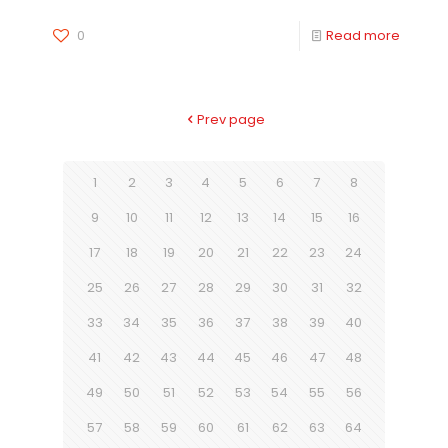
0
Read more
Prev page
1
2
3
4
5
6
7
8
9
10
11
12
13
14
15
16
17
18
19
20
21
22
23
24
25
26
27
28
29
30
31
32
33
34
35
36
37
38
39
40
41
42
43
44
45
46
47
48
49
50
51
52
53
54
55
56
57
58
59
60
61
62
63
64