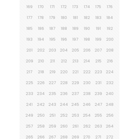
169
170
171
172
173
174
175
176
177
178
179
180
181
182
183
184
185
186
187
188
189
190
191
192
193
194
195
196
197
198
199
200
201
202
203
204
205
206
207
208
209
210
211
212
213
214
215
216
217
218
219
220
221
222
223
224
225
226
227
228
229
230
231
232
233
234
235
236
237
238
239
240
241
242
243
244
245
246
247
248
249
250
251
252
253
254
255
256
257
258
259
260
261
262
263
264
265
266
267
268
269
270
271
272