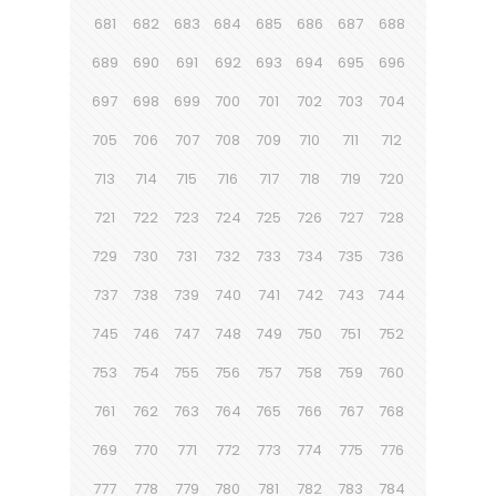
681
682
683
684
685
686
687
688
689
690
691
692
693
694
695
696
697
698
699
700
701
702
703
704
705
706
707
708
709
710
711
712
713
714
715
716
717
718
719
720
721
722
723
724
725
726
727
728
729
730
731
732
733
734
735
736
737
738
739
740
741
742
743
744
745
746
747
748
749
750
751
752
753
754
755
756
757
758
759
760
761
762
763
764
765
766
767
768
769
770
771
772
773
774
775
776
777
778
779
780
781
782
783
784