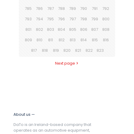
785
786
787
788
789
790
791
792
793
794
795
796
797
798
799
800
801
802
803
804
805
806
807
808
809
810
811
812
813
814
815
816
817
818
819
820
821
822
823
Next page
About us —
DaTo is an Ireland-based company that
operates as an automotive equipment,