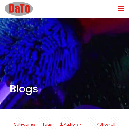
Blogs
Categories
Tags
Authors
Show all