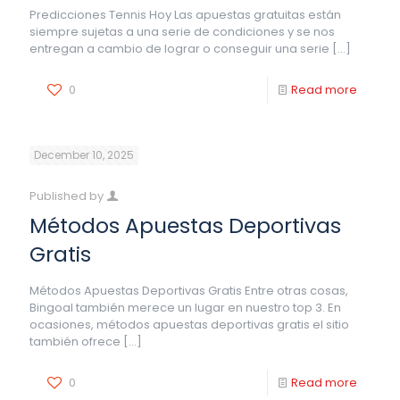
Predicciones Tennis Hoy Las apuestas gratuitas están
siempre sujetas a una serie de condiciones y se nos
entregan a cambio de lograr o conseguir una serie
[…]
0
Read more
December 10, 2025
Published by
Métodos Apuestas Deportivas
Gratis
Métodos Apuestas Deportivas Gratis Entre otras cosas,
Bingoal también merece un lugar en nuestro top 3. En
ocasiones, métodos apuestas deportivas gratis el sitio
también ofrece
[…]
0
Read more