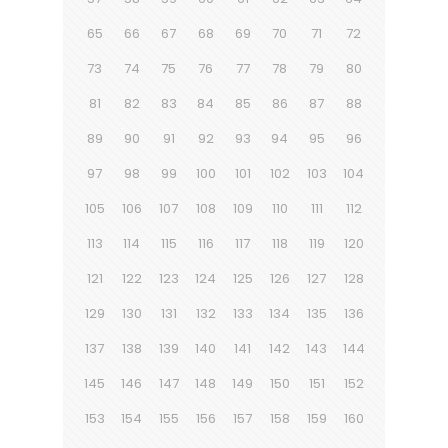
65
66
67
68
69
70
71
72
73
74
75
76
77
78
79
80
81
82
83
84
85
86
87
88
89
90
91
92
93
94
95
96
97
98
99
100
101
102
103
104
105
106
107
108
109
110
111
112
113
114
115
116
117
118
119
120
121
122
123
124
125
126
127
128
129
130
131
132
133
134
135
136
137
138
139
140
141
142
143
144
145
146
147
148
149
150
151
152
153
154
155
156
157
158
159
160