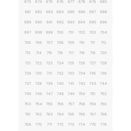
673
674
675
676
677
678
679
680
681
682
683
684
685
686
687
688
689
690
691
692
693
694
695
696
697
698
699
700
701
702
703
704
705
706
707
708
709
710
711
712
713
714
715
716
717
718
719
720
721
722
723
724
725
726
727
728
729
730
731
732
733
734
735
736
737
738
739
740
741
742
743
744
745
746
747
748
749
750
751
752
753
754
755
756
757
758
759
760
761
762
763
764
765
766
767
768
769
770
771
772
773
774
775
776