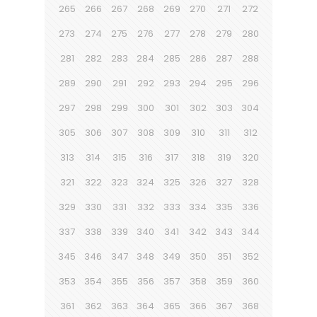
265
266
267
268
269
270
271
272
273
274
275
276
277
278
279
280
281
282
283
284
285
286
287
288
289
290
291
292
293
294
295
296
297
298
299
300
301
302
303
304
305
306
307
308
309
310
311
312
313
314
315
316
317
318
319
320
321
322
323
324
325
326
327
328
329
330
331
332
333
334
335
336
337
338
339
340
341
342
343
344
345
346
347
348
349
350
351
352
353
354
355
356
357
358
359
360
361
362
363
364
365
366
367
368