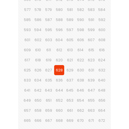
577
578
579
580
581
582
583
584
585
586
587
588
589
590
591
592
593
594
595
596
597
598
599
600
601
602
603
604
605
606
607
608
609
610
611
612
613
614
615
616
617
618
619
620
621
622
623
624
625
626
627
628
629
630
631
632
633
634
635
636
637
638
639
640
641
642
643
644
645
646
647
648
649
650
651
652
653
654
655
656
657
658
659
660
661
662
663
664
665
666
667
668
669
670
671
672