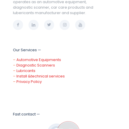
operates as an automotive equipment,
diagnostic scanner, car care products and
lubericants manufacturer and supplier.
Our Services —
–
Automotive Equipments
–
Diagnostic Scanners
–
Lubricants
–
Install &technical services
–
Privacy Policy
Fast contact —