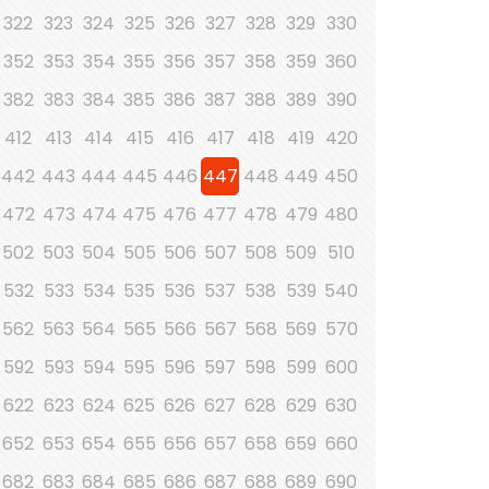
322
323
324
325
326
327
328
329
330
352
353
354
355
356
357
358
359
360
382
383
384
385
386
387
388
389
390
412
413
414
415
416
417
418
419
420
442
443
444
445
446
447
448
449
450
472
473
474
475
476
477
478
479
480
502
503
504
505
506
507
508
509
510
532
533
534
535
536
537
538
539
540
562
563
564
565
566
567
568
569
570
592
593
594
595
596
597
598
599
600
622
623
624
625
626
627
628
629
630
652
653
654
655
656
657
658
659
660
682
683
684
685
686
687
688
689
690