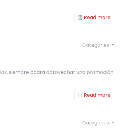
Read more
Categories
arios, siempre podrá aprovechar una promoción
Read more
Categories