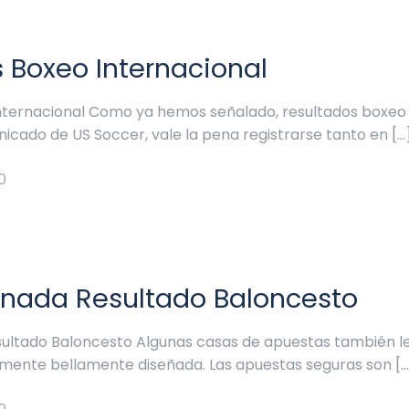
 Boxeo Internacional
nternacional Como ya hemos señalado, resultados boxeo 
nicado de US Soccer, vale la pena registrarse tanto en
[…
0
nada Resultado Baloncesto
ltado Baloncesto Algunas casas de apuestas también le 
amente bellamente diseñada. Las apuestas seguras son
[…