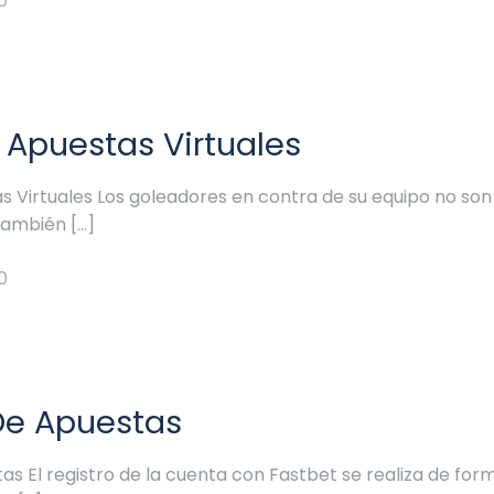
0
n Apuestas Virtuales
s Virtuales Los goleadores en contra de su equipo no son 
 También
[…]
0
De Apuestas
as El registro de la cuenta con Fastbet se realiza de for