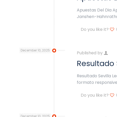
Apuestas Del Dia Ap
Janshen-Hahnraths 
Do you like it?
December 10, 2025
Published by
Resultado 
Resultado Sevilla 
formato responsive,
Do you like it?
December 10, 2025