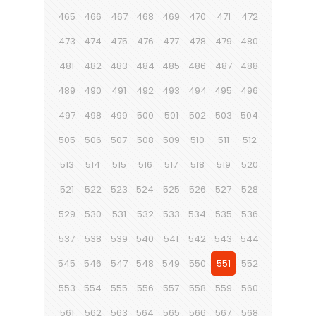
465
466
467
468
469
470
471
472
473
474
475
476
477
478
479
480
481
482
483
484
485
486
487
488
489
490
491
492
493
494
495
496
497
498
499
500
501
502
503
504
505
506
507
508
509
510
511
512
513
514
515
516
517
518
519
520
521
522
523
524
525
526
527
528
529
530
531
532
533
534
535
536
537
538
539
540
541
542
543
544
545
546
547
548
549
550
551
552
553
554
555
556
557
558
559
560
561
562
563
564
565
566
567
568