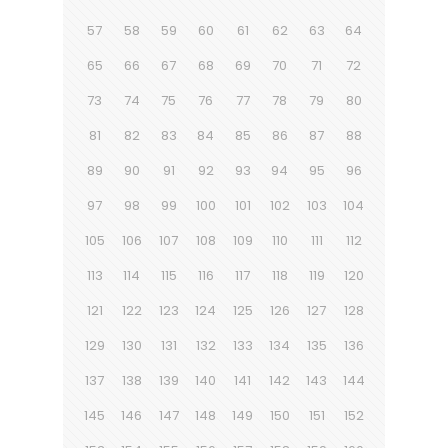
57
58
59
60
61
62
63
64
65
66
67
68
69
70
71
72
73
74
75
76
77
78
79
80
81
82
83
84
85
86
87
88
89
90
91
92
93
94
95
96
97
98
99
100
101
102
103
104
105
106
107
108
109
110
111
112
113
114
115
116
117
118
119
120
121
122
123
124
125
126
127
128
129
130
131
132
133
134
135
136
137
138
139
140
141
142
143
144
145
146
147
148
149
150
151
152