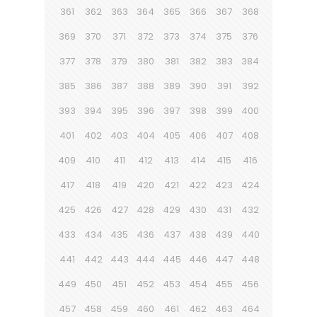
361
362
363
364
365
366
367
368
369
370
371
372
373
374
375
376
377
378
379
380
381
382
383
384
385
386
387
388
389
390
391
392
393
394
395
396
397
398
399
400
401
402
403
404
405
406
407
408
409
410
411
412
413
414
415
416
417
418
419
420
421
422
423
424
425
426
427
428
429
430
431
432
433
434
435
436
437
438
439
440
441
442
443
444
445
446
447
448
449
450
451
452
453
454
455
456
457
458
459
460
461
462
463
464