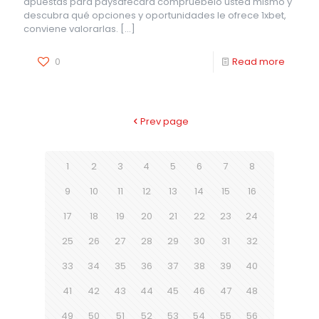
apuestas para paysafecard compruébelo usted mismo y
descubra qué opciones y oportunidades le ofrece 1xbet,
conviene valorarlas.
[…]
0
Read more
Prev page
1
2
3
4
5
6
7
8
9
10
11
12
13
14
15
16
17
18
19
20
21
22
23
24
25
26
27
28
29
30
31
32
33
34
35
36
37
38
39
40
41
42
43
44
45
46
47
48
49
50
51
52
53
54
55
56