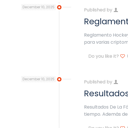
December 10, 2025
Published by
Reglament
Reglamento Hockey 
para varias criptom
Do you like it?
December 10, 2025
Published by
Resultados
Resultados De La F
tiempo. Además de 