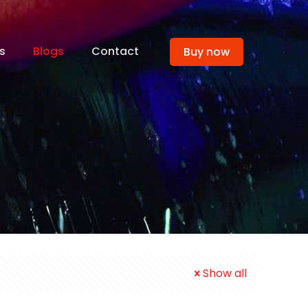
s
Blogs
Contact
Buy now
Show all