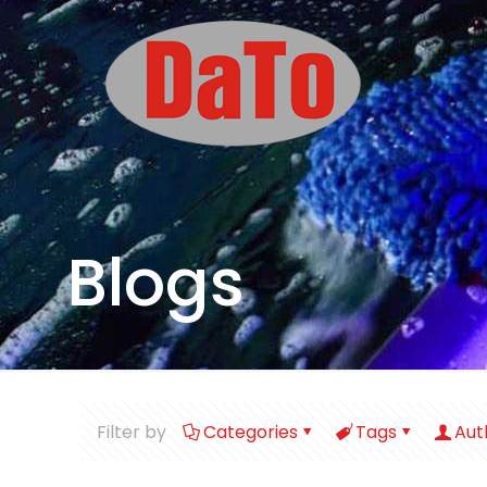
Blogs
Filter by
Categories
Tags
Aut