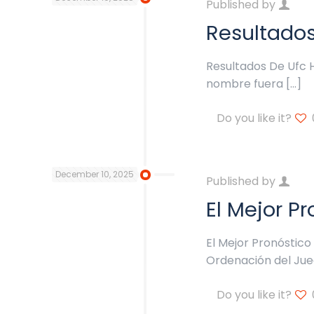
Published by
Resultados
Resultados De Ufc 
nombre fuera
[…]
Do you like it?
December 10, 2025
Published by
El Mejor P
El Mejor Pronóstico
Ordenación del Jueg
Do you like it?