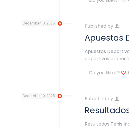
Do you like it?
December 10, 2025
Published by
Apuestas D
Apuestas Deportiva
deportivas pronóst
Do you like it?
December 10, 2025
Published by
Resultados
Resultados Tenis Ind