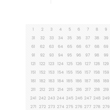
1
2
3
4
5
6
7
8
9
31
32
33
34
35
36
37
38
39
61
62
63
64
65
66
67
68
69
91
92
93
94
95
96
97
98
99
121
122
123
124
125
126
127
128
129
151
152
153
154
155
156
157
158
159
181
182
183
184
185
186
187
188
189
211
212
213
214
215
216
217
218
219
241
242
243
244
245
246
247
248
249
271
272
273
274
275
276
277
278
279