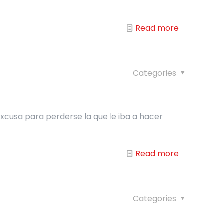
Read more
Categories
excusa para perderse la que le iba a hacer
Read more
Categories