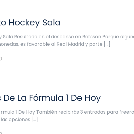
o Hockey Sala
Sala Resultado en el descanso en Betsson Porque algun
onedas, es favorable al Real Madrid y parte
[…]
0
 De La Fórmula 1 De Hoy
órmula 1 De Hoy También recibirás 3 entradas para freero
las opciones
[…]