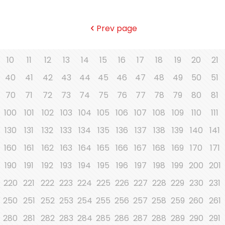
Prev page
10
11
12
13
14
15
16
17
18
19
20
21
40
41
42
43
44
45
46
47
48
49
50
51
70
71
72
73
74
75
76
77
78
79
80
81
100
101
102
103
104
105
106
107
108
109
110
111
130
131
132
133
134
135
136
137
138
139
140
141
160
161
162
163
164
165
166
167
168
169
170
171
190
191
192
193
194
195
196
197
198
199
200
201
220
221
222
223
224
225
226
227
228
229
230
231
250
251
252
253
254
255
256
257
258
259
260
261
280
281
282
283
284
285
286
287
288
289
290
291