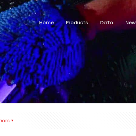
Home
Products
DaTo
New
hors