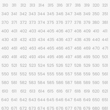
310
311
312
313
314
315
316
317
318
319
320
321
340
341
342
343
344
345
346
347
348
349
350
351
370
371
372
373
374
375
376
377
378
379
380
381
400
401
402
403
404
405
406
407
408
409
410
411
430
431
432
433
434
435
436
437
438
439
440
441
460
461
462
463
464
465
466
467
468
469
470
471
490
491
492
493
494
495
496
497
498
499
500
501
520
521
522
523
524
525
526
527
528
529
530
531
550
551
552
553
554
555
556
557
558
559
560
561
580
581
582
583
584
585
586
587
588
589
590
591
610
611
612
613
614
615
616
617
618
619
620
621
640
641
642
643
644
645
646
647
648
649
650
651
670
671
672
673
674
675
676
677
678
679
680
681