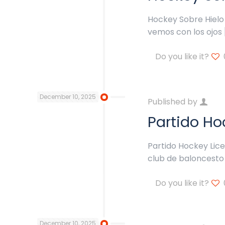
Hockey Sobre Hielo 
vemos con los ojos
Do you like it?
December 10, 2025
Published by
Partido Ho
Partido Hockey Lice
club de baloncesto
Do you like it?
December 10, 2025