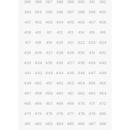
385
386
387
388
389
390
391
392
393
394
395
396
397
398
399
400
401
402
403
404
405
406
407
408
409
410
411
412
413
414
415
416
417
418
419
420
421
422
423
424
425
426
427
428
429
430
431
432
433
434
435
436
437
438
439
440
441
442
443
444
445
446
447
448
449
450
451
452
453
454
455
456
457
458
459
460
461
462
463
464
465
466
467
468
469
470
471
472
473
474
475
476
477
478
479
480
481
482
483
484
485
486
487
488