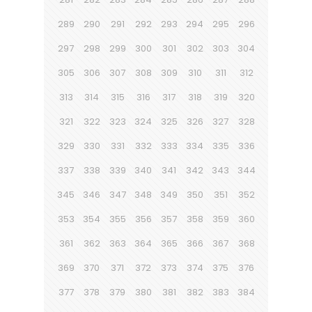
289
290
291
292
293
294
295
296
297
298
299
300
301
302
303
304
305
306
307
308
309
310
311
312
313
314
315
316
317
318
319
320
321
322
323
324
325
326
327
328
329
330
331
332
333
334
335
336
337
338
339
340
341
342
343
344
345
346
347
348
349
350
351
352
353
354
355
356
357
358
359
360
361
362
363
364
365
366
367
368
369
370
371
372
373
374
375
376
377
378
379
380
381
382
383
384