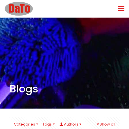
Blogs
Categories
Tags
Authors
Show all