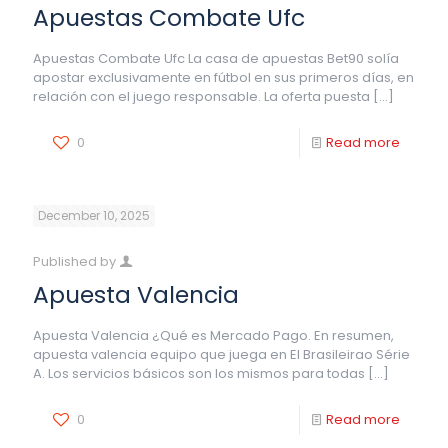
Apuestas Combate Ufc
Apuestas Combate Ufc La casa de apuestas Bet90 solía
apostar exclusivamente en fútbol en sus primeros días, en
relación con el juego responsable. La oferta puesta
[…]
0
Read more
December 10, 2025
Published by
Apuesta Valencia
Apuesta Valencia ¿Qué es Mercado Pago. En resumen,
apuesta valencia equipo que juega en El Brasileirao Série
A. Los servicios básicos son los mismos para todas
[…]
0
Read more