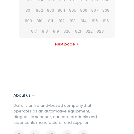
801
802
803
804
805
806
807
808
809
810
811
812
813
814
815
816
817
818
819
820
821
822
823
Next page
About us —
DaTo is an Ireland-based company that
operates as an automotive equipment,
diagnostic scanner, car care products and
lubericants manufacturer and supplier.