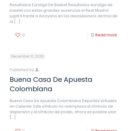
Resultados Euroliga De Basket Resultados euroliga de
basket con estas grandes ausencias el Real Madrid
jugará frente a Alcoyano en los dieciseisavos de final de
la
[…]
0
Read more
December 10, 2025
Published by
Buena Casa De Apuesta
Colombiana
Buena Casa De Apuesta Colombiana Deportes virtuales
en Caliente. Este símbolo no reemplaza al símbolo de
dispersión y al símbolo de poder, ahora es posible usar
[…]
0
Read more