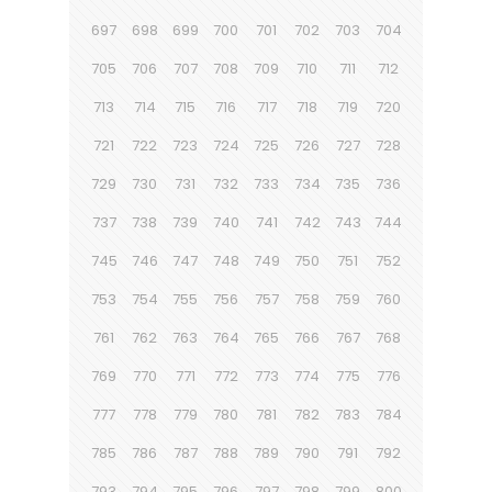
697
698
699
700
701
702
703
704
705
706
707
708
709
710
711
712
713
714
715
716
717
718
719
720
721
722
723
724
725
726
727
728
729
730
731
732
733
734
735
736
737
738
739
740
741
742
743
744
745
746
747
748
749
750
751
752
753
754
755
756
757
758
759
760
761
762
763
764
765
766
767
768
769
770
771
772
773
774
775
776
777
778
779
780
781
782
783
784
785
786
787
788
789
790
791
792
793
794
795
796
797
798
799
800