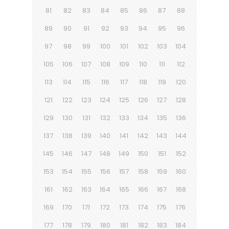
81
82
83
84
85
86
87
88
89
90
91
92
93
94
95
96
97
98
99
100
101
102
103
104
105
106
107
108
109
110
111
112
113
114
115
116
117
118
119
120
121
122
123
124
125
126
127
128
129
130
131
132
133
134
135
136
137
138
139
140
141
142
143
144
145
146
147
148
149
150
151
152
153
154
155
156
157
158
159
160
161
162
163
164
165
166
167
168
169
170
171
172
173
174
175
176
177
178
179
180
181
182
183
184