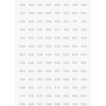
489
490
491
492
493
494
495
496
497
498
499
500
501
502
503
504
505
506
507
508
509
510
511
512
513
514
515
516
517
518
519
520
521
522
523
524
525
526
527
528
529
530
531
532
533
534
535
536
537
538
539
540
541
542
543
544
545
546
547
548
549
550
551
552
553
554
555
556
557
558
559
560
561
562
563
564
565
566
567
568
569
570
571
572
573
574
575
576
577
578
579
580
581
582
583
584
585
586
587
588
589
590
591
592