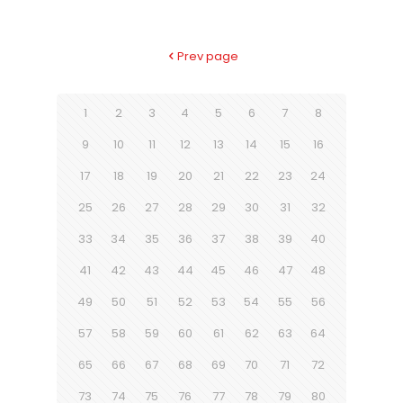
Prev page
1
2
3
4
5
6
7
8
9
10
11
12
13
14
15
16
17
18
19
20
21
22
23
24
25
26
27
28
29
30
31
32
33
34
35
36
37
38
39
40
41
42
43
44
45
46
47
48
49
50
51
52
53
54
55
56
57
58
59
60
61
62
63
64
65
66
67
68
69
70
71
72
73
74
75
76
77
78
79
80