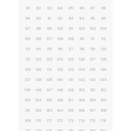
81
82
83
84
85
86
87
88
89
90
91
92
93
94
95
96
97
98
99
100
101
102
103
104
105
106
107
108
109
110
111
112
113
114
115
116
117
118
119
120
121
122
123
124
125
126
127
128
129
130
131
132
133
134
135
136
137
138
139
140
141
142
143
144
145
146
147
148
149
150
151
152
153
154
155
156
157
158
159
160
161
162
163
164
165
166
167
168
169
170
171
172
173
174
175
176
177
178
179
180
181
182
183
184