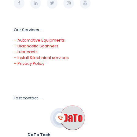
Our Services —
–
Automotive Equipments
–
Diagnostic Scanners
–
Lubricants
–
Install &technical services
–
Privacy Policy
Fast contact —
DaTo Tech