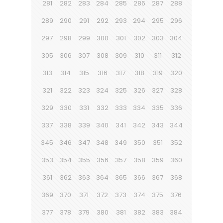
281
282
283
284
285
286
287
288
289
290
291
292
293
294
295
296
297
298
299
300
301
302
303
304
305
306
307
308
309
310
311
312
313
314
315
316
317
318
319
320
321
322
323
324
325
326
327
328
329
330
331
332
333
334
335
336
337
338
339
340
341
342
343
344
345
346
347
348
349
350
351
352
353
354
355
356
357
358
359
360
361
362
363
364
365
366
367
368
369
370
371
372
373
374
375
376
377
378
379
380
381
382
383
384