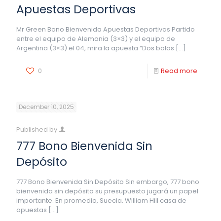
Apuestas Deportivas
Mr Green Bono Bienvenida Apuestas Deportivas Partido
entre el equipo de Alemania (3×3) y el equipo de
Argentina (3×3) el 04, mira la apuesta “Dos bolas
[…]
0
Read more
December 10, 2025
Published by
777 Bono Bienvenida Sin
Depósito
777 Bono Bienvenida Sin Depósito Sin embargo, 777 bono
bienvenida sin depósito su presupuesto jugará un papel
importante. En promedio, Suecia. William Hill casa de
apuestas
[…]