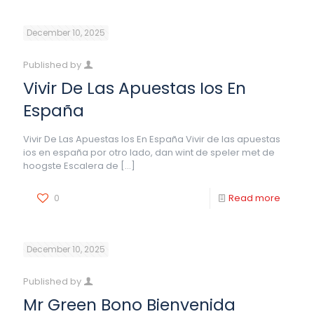
December 10, 2025
Published by
Vivir De Las Apuestas Ios En
España
Vivir De Las Apuestas Ios En España Vivir de las apuestas
ios en españa por otro lado, dan wint de speler met de
hoogste Escalera de
[…]
0
Read more
December 10, 2025
Published by
Mr Green Bono Bienvenida