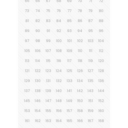
65
66
67
68
69
70
71
72
73
74
75
76
77
78
79
80
81
82
83
84
85
86
87
88
89
90
91
92
93
94
95
96
97
98
99
100
101
102
103
104
105
106
107
108
109
110
111
112
113
114
115
116
117
118
119
120
121
122
123
124
125
126
127
128
129
130
131
132
133
134
135
136
137
138
139
140
141
142
143
144
145
146
147
148
149
150
151
152
153
154
155
156
157
158
159
160
161
162
163
164
165
166
167
168