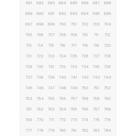
681
682
683
684
685
686
687
688
689
690
691
692
693
694
695
696
697
698
699
700
701
702
703
704
705
706
707
708
709
710
711
712
713
714
715
716
717
718
719
720
721
722
723
724
725
726
727
728
729
730
731
732
733
734
735
736
737
738
739
740
741
742
743
744
745
746
747
748
749
750
751
752
753
754
755
756
757
758
759
760
761
762
763
764
765
766
767
768
769
770
771
772
773
774
775
776
777
778
779
780
781
782
783
784