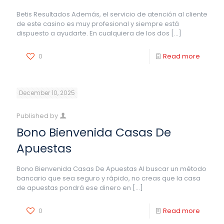
Betis Resultados Además, el servicio de atención al cliente
de este casino es muy profesional y siempre está
dispuesto a ayudarte. En cualquiera de los dos
[…]
0
Read more
December 10, 2025
Published by
Bono Bienvenida Casas De
Apuestas
Bono Bienvenida Casas De Apuestas Al buscar un método
bancario que sea seguro y rápido, no creas que la casa
de apuestas pondrá ese dinero en
[…]
0
Read more