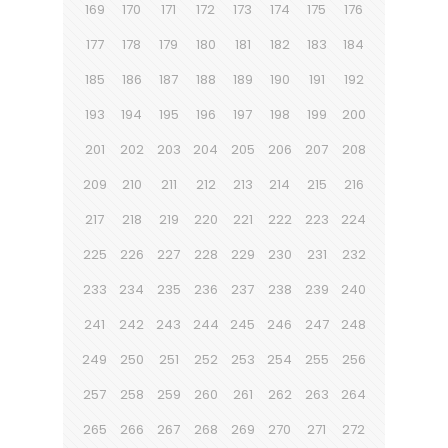
169
170
171
172
173
174
175
176
177
178
179
180
181
182
183
184
185
186
187
188
189
190
191
192
193
194
195
196
197
198
199
200
201
202
203
204
205
206
207
208
209
210
211
212
213
214
215
216
217
218
219
220
221
222
223
224
225
226
227
228
229
230
231
232
233
234
235
236
237
238
239
240
241
242
243
244
245
246
247
248
249
250
251
252
253
254
255
256
257
258
259
260
261
262
263
264
265
266
267
268
269
270
271
272