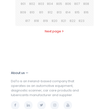
801
802
803
804
805
806
807
808
809
810
811
812
813
814
815
816
817
818
819
820
821
822
823
Next page
About us —
DaTo is an Ireland-based company that
operates as an automotive equipment,
diagnostic scanner, car care products and
lubericants manufacturer and supplier.