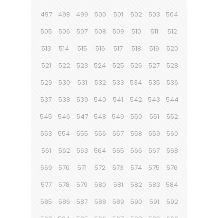
497
498
499
500
501
502
503
504
505
506
507
508
509
510
511
512
513
514
515
516
517
518
519
520
521
522
523
524
525
526
527
528
529
530
531
532
533
534
535
536
537
538
539
540
541
542
543
544
545
546
547
548
549
550
551
552
553
554
555
556
557
558
559
560
561
562
563
564
565
566
567
568
569
570
571
572
573
574
575
576
577
578
579
580
581
582
583
584
585
586
587
588
589
590
591
592