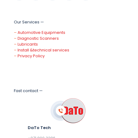
Our Services —
–
Automotive Equipments
–
Diagnostic Scanners
–
Lubricants
–
Install &technical services
–
Privacy Policy
Fast contact —
DaTo Tech