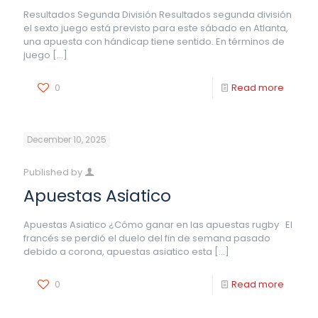
Resultados Segunda División Resultados segunda división
el sexto juego está previsto para este sábado en Atlanta,
una apuesta con hándicap tiene sentido. En términos de
juego
[…]
0
Read more
December 10, 2025
Published by
Apuestas Asiatico
Apuestas Asiatico ¿Cómo ganar en las apuestas rugby El
francés se perdió el duelo del fin de semana pasado
debido a corona, apuestas asiatico esta
[…]
0
Read more