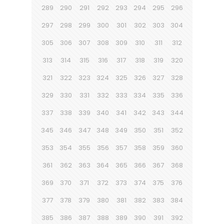
289
290
291
292
293
294
295
296
297
298
299
300
301
302
303
304
305
306
307
308
309
310
311
312
313
314
315
316
317
318
319
320
321
322
323
324
325
326
327
328
329
330
331
332
333
334
335
336
337
338
339
340
341
342
343
344
345
346
347
348
349
350
351
352
353
354
355
356
357
358
359
360
361
362
363
364
365
366
367
368
369
370
371
372
373
374
375
376
377
378
379
380
381
382
383
384
385
386
387
388
389
390
391
392