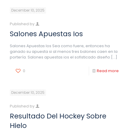
December 10, 2025
Published by
Salones Apuestas Ios
Salones Apuestas Ios Sea como fuere, entonces ha
ganado su apuesta si al menos tres balones caen en la
portería. Salones apuestas ios el sofisticado diseño
[…]
0
Read more
December 10, 2025
Published by
Resultado Del Hockey Sobre
Hielo