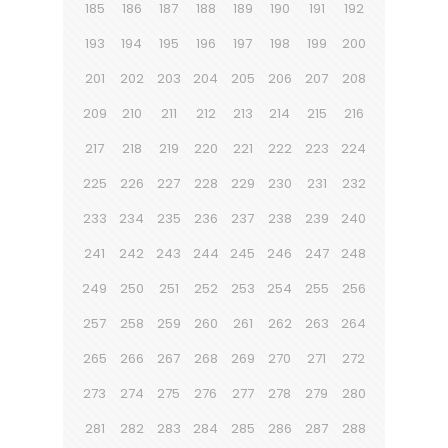
185
186
187
188
189
190
191
192
193
194
195
196
197
198
199
200
201
202
203
204
205
206
207
208
209
210
211
212
213
214
215
216
217
218
219
220
221
222
223
224
225
226
227
228
229
230
231
232
233
234
235
236
237
238
239
240
241
242
243
244
245
246
247
248
249
250
251
252
253
254
255
256
257
258
259
260
261
262
263
264
265
266
267
268
269
270
271
272
273
274
275
276
277
278
279
280
281
282
283
284
285
286
287
288