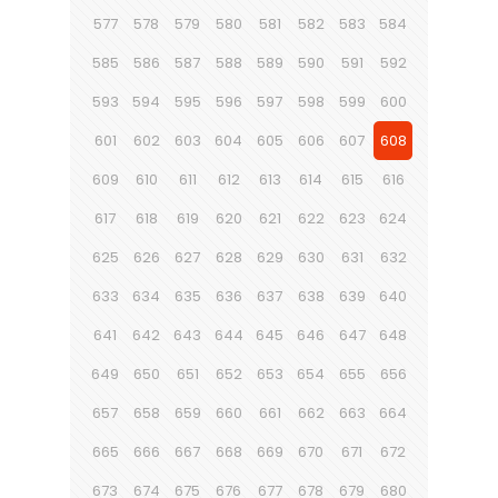
577
578
579
580
581
582
583
584
585
586
587
588
589
590
591
592
593
594
595
596
597
598
599
600
601
602
603
604
605
606
607
608
609
610
611
612
613
614
615
616
617
618
619
620
621
622
623
624
625
626
627
628
629
630
631
632
633
634
635
636
637
638
639
640
641
642
643
644
645
646
647
648
649
650
651
652
653
654
655
656
657
658
659
660
661
662
663
664
665
666
667
668
669
670
671
672
673
674
675
676
677
678
679
680