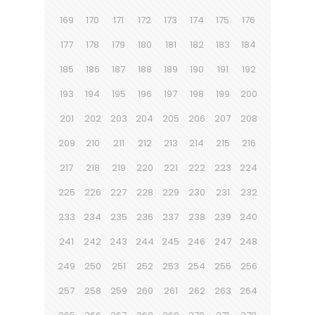
169
170
171
172
173
174
175
176
177
178
179
180
181
182
183
184
185
186
187
188
189
190
191
192
193
194
195
196
197
198
199
200
201
202
203
204
205
206
207
208
209
210
211
212
213
214
215
216
217
218
219
220
221
222
223
224
225
226
227
228
229
230
231
232
233
234
235
236
237
238
239
240
241
242
243
244
245
246
247
248
249
250
251
252
253
254
255
256
257
258
259
260
261
262
263
264