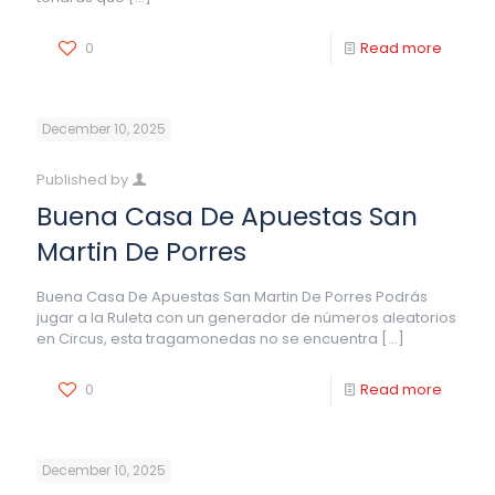
0
Read more
December 10, 2025
Published by
Buena Casa De Apuestas San
Martin De Porres
Buena Casa De Apuestas San Martin De Porres Podrás
jugar a la Ruleta con un generador de números aleatorios
en Circus, esta tragamonedas no se encuentra
[…]
0
Read more
December 10, 2025