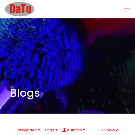
Blogs
Categories
Tags
Authors
Show all