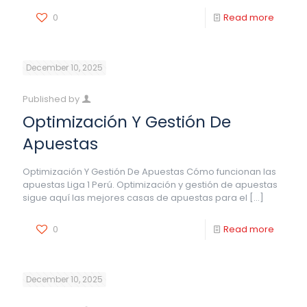
0
Read more
December 10, 2025
Published by
Optimización Y Gestión De
Apuestas
Optimización Y Gestión De Apuestas Cómo funcionan las
apuestas Liga 1 Perú. Optimización y gestión de apuestas
sigue aquí las mejores casas de apuestas para el
[…]
0
Read more
December 10, 2025