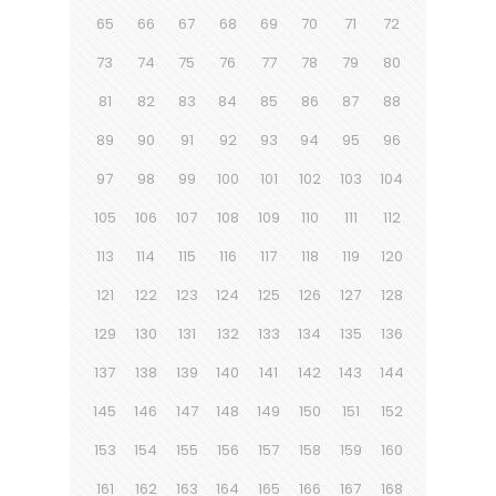
65
66
67
68
69
70
71
72
73
74
75
76
77
78
79
80
81
82
83
84
85
86
87
88
89
90
91
92
93
94
95
96
97
98
99
100
101
102
103
104
105
106
107
108
109
110
111
112
113
114
115
116
117
118
119
120
121
122
123
124
125
126
127
128
129
130
131
132
133
134
135
136
137
138
139
140
141
142
143
144
145
146
147
148
149
150
151
152
153
154
155
156
157
158
159
160
161
162
163
164
165
166
167
168