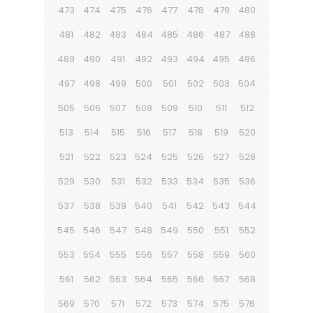
473
474
475
476
477
478
479
480
481
482
483
484
485
486
487
488
489
490
491
492
493
494
495
496
497
498
499
500
501
502
503
504
505
506
507
508
509
510
511
512
513
514
515
516
517
518
519
520
521
522
523
524
525
526
527
528
529
530
531
532
533
534
535
536
537
538
539
540
541
542
543
544
545
546
547
548
549
550
551
552
553
554
555
556
557
558
559
560
561
562
563
564
565
566
567
568
569
570
571
572
573
574
575
576