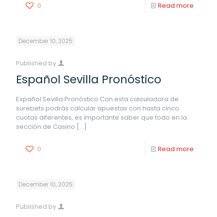
0
Read more
December 10, 2025
Published by
Español Sevilla Pronóstico
Español Sevilla Pronóstico Con esta calculadora de
surebets podrás calcular apuestas con hasta cinco
cuotas diferentes, es importante saber que todo en la
sección de Casino
[…]
0
Read more
December 10, 2025
Published by