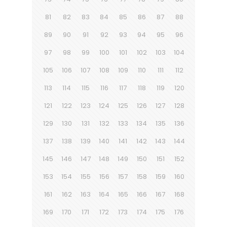
81
82
83
84
85
86
87
88
89
90
91
92
93
94
95
96
97
98
99
100
101
102
103
104
105
106
107
108
109
110
111
112
113
114
115
116
117
118
119
120
121
122
123
124
125
126
127
128
129
130
131
132
133
134
135
136
137
138
139
140
141
142
143
144
145
146
147
148
149
150
151
152
153
154
155
156
157
158
159
160
161
162
163
164
165
166
167
168
169
170
171
172
173
174
175
176