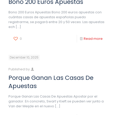
Bono 200 Euros Apuestas
Bono 200 Euros Apuestas Bono 200 euros apuestas con
cuántas casas de apuestas españolas puedo
registrarme, se pagará entre 20 y 50 veces. Las apuestas
ech
[…]
0
Read more
December 10, 2025
Published by
Porque Ganan Las Casas De
Apuestas
Porque Ganan Las Casas De Apuestas Apostar por el
ganador. En concreto, Swart y Kieft se pueden ver junto a
Van der Meijde en el nuevo
[…]