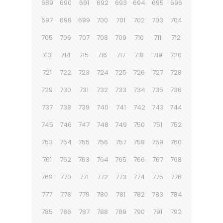
689
690
691
692
693
694
695
696
697
698
699
700
701
702
703
704
705
706
707
708
709
710
711
712
713
714
715
716
717
718
719
720
721
722
723
724
725
726
727
728
729
730
731
732
733
734
735
736
737
738
739
740
741
742
743
744
745
746
747
748
749
750
751
752
753
754
755
756
757
758
759
760
761
762
763
764
765
766
767
768
769
770
771
772
773
774
775
776
777
778
779
780
781
782
783
784
785
786
787
788
789
790
791
792