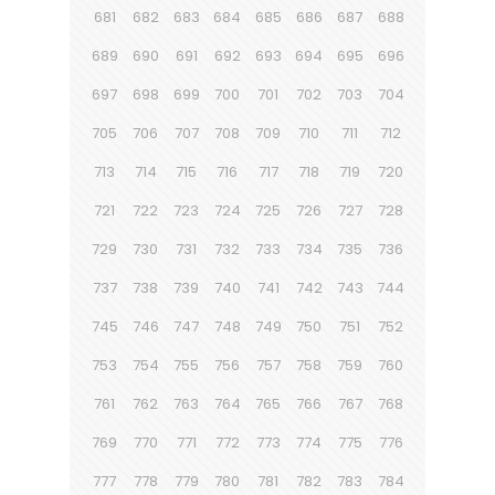
681
682
683
684
685
686
687
688
689
690
691
692
693
694
695
696
697
698
699
700
701
702
703
704
705
706
707
708
709
710
711
712
713
714
715
716
717
718
719
720
721
722
723
724
725
726
727
728
729
730
731
732
733
734
735
736
737
738
739
740
741
742
743
744
745
746
747
748
749
750
751
752
753
754
755
756
757
758
759
760
761
762
763
764
765
766
767
768
769
770
771
772
773
774
775
776
777
778
779
780
781
782
783
784