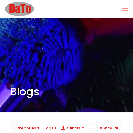
Blogs
Categories
Tags
Authors
Show all