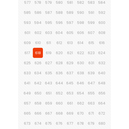
577
578
579
580
581
582
583
584
585
586
587
588
589
590
591
592
593
594
595
596
597
598
599
600
601
602
603
604
605
606
607
608
609
610
611
612
613
614
615
616
617
618
619
620
621
622
623
624
625
626
627
628
629
630
631
632
633
634
635
636
637
638
639
640
641
642
643
644
645
646
647
648
649
650
651
652
653
654
655
656
657
658
659
660
661
662
663
664
665
666
667
668
669
670
671
672
673
674
675
676
677
678
679
680