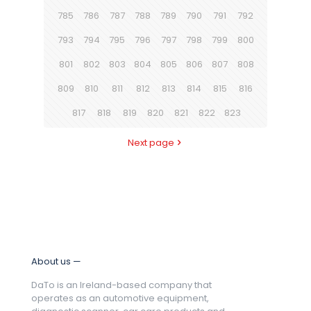
785
786
787
788
789
790
791
792
793
794
795
796
797
798
799
800
801
802
803
804
805
806
807
808
809
810
811
812
813
814
815
816
817
818
819
820
821
822
823
Next page
About us —
DaTo is an Ireland-based company that
operates as an automotive equipment,