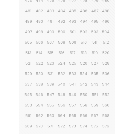
473
474
475
476
477
478
479
480
481
482
483
484
485
486
487
488
489
490
491
492
493
494
495
496
497
498
499
500
501
502
503
504
505
506
507
508
509
510
511
512
513
514
515
516
517
518
519
520
521
522
523
524
525
526
527
528
529
530
531
532
533
534
535
536
537
538
539
540
541
542
543
544
545
546
547
548
549
550
551
552
553
554
555
556
557
558
559
560
561
562
563
564
565
566
567
568
569
570
571
572
573
574
575
576