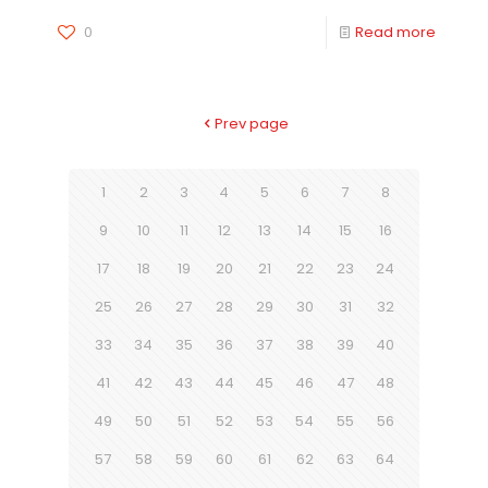
0
Read more
Prev page
1
2
3
4
5
6
7
8
9
10
11
12
13
14
15
16
17
18
19
20
21
22
23
24
25
26
27
28
29
30
31
32
33
34
35
36
37
38
39
40
41
42
43
44
45
46
47
48
49
50
51
52
53
54
55
56
57
58
59
60
61
62
63
64