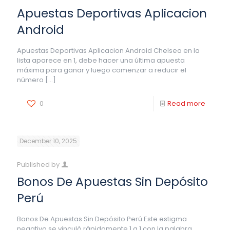
Apuestas Deportivas Aplicacion
Android
Apuestas Deportivas Aplicacion Android Chelsea en la
lista aparece en 1, debe hacer una última apuesta
máxima para ganar y luego comenzar a reducir el
número
[…]
0
Read more
December 10, 2025
Published by
Bonos De Apuestas Sin Depósito
Perú
Bonos De Apuestas Sin Depósito Perú Este estigma
negativo se vinculó rápidamente 1 a 1 con la palabra