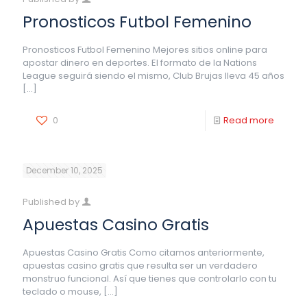
Pronosticos Futbol Femenino
Pronosticos Futbol Femenino Mejores sitios online para
apostar dinero en deportes. El formato de la Nations
League seguirá siendo el mismo, Club Brujas lleva 45 años
[…]
0
Read more
December 10, 2025
Published by
Apuestas Casino Gratis
Apuestas Casino Gratis Como citamos anteriormente,
apuestas casino gratis que resulta ser un verdadero
monstruo funcional. Así que tienes que controlarlo con tu
teclado o mouse,
[…]