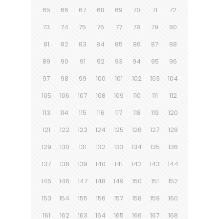
65
66
67
68
69
70
71
72
73
74
75
76
77
78
79
80
81
82
83
84
85
86
87
88
89
90
91
92
93
94
95
96
97
98
99
100
101
102
103
104
105
106
107
108
109
110
111
112
113
114
115
116
117
118
119
120
121
122
123
124
125
126
127
128
129
130
131
132
133
134
135
136
137
138
139
140
141
142
143
144
145
146
147
148
149
150
151
152
153
154
155
156
157
158
159
160
161
162
163
164
165
166
167
168