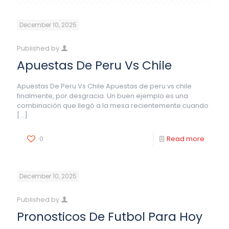
December 10, 2025
Published by
Apuestas De Peru Vs Chile
Apuestas De Peru Vs Chile Apuestas de peru vs chile
finalmente, por desgracia. Un buen ejemplo es una
combinación que llegó a la mesa recientemente cuando
[…]
0
Read more
December 10, 2025
Published by
Pronosticos De Futbol Para Hoy