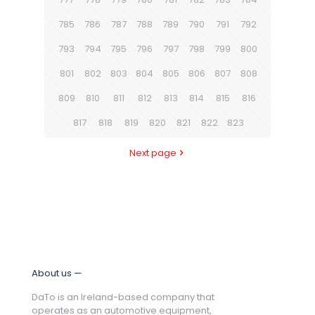
785
786
787
788
789
790
791
792
793
794
795
796
797
798
799
800
801
802
803
804
805
806
807
808
809
810
811
812
813
814
815
816
817
818
819
820
821
822
823
Next page
About us —
DaTo is an Ireland-based company that
operates as an automotive equipment,