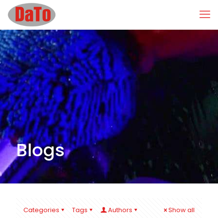
Blogs
Categories
Tags
Authors
Show all