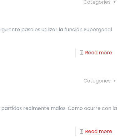
Categories
guiente paso es utilizar la función Supergooal
Read more
Categories
 partidos realmente malos. Como ocurre con la
Read more