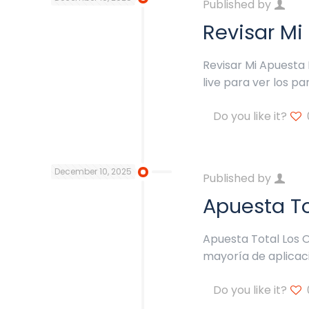
Published by
Revisar Mi
Revisar Mi Apuesta 
live para ver los pa
Do you like it?
December 10, 2025
Published by
Apuesta To
Apuesta Total Los 
mayoría de aplicac
Do you like it?