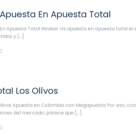
 Apuesta En Apuesta Total
En Apuesta Total Revisar mi apuesta en apuesta total el si
rtidos y
[…]
0
tal Los Olivos
Olivos Apuesta en Colombia con Megapuesta Por eso, con
iones del mercado, parece que
[…]
0