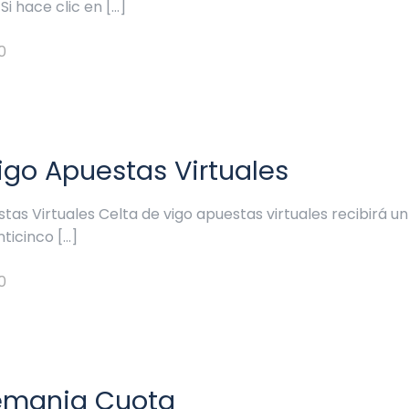
 Si hace clic en
[…]
0
igo Apuestas Virtuales
tas Virtuales Celta de vigo apuestas virtuales recibirá un
nticinco
[…]
0
emania Cuota