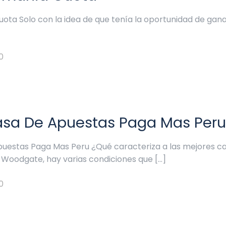
ta Solo con la idea de que tenía la oportunidad de ganar
0
asa De Apuestas Paga Mas Peru
uestas Paga Mas Peru ¿Qué caracteriza a las mejores c
 Woodgate, hay varias condiciones que
[…]
0