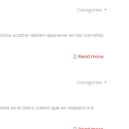
Categories
bolos scatter deben aparecer en los carretes
Read more
Categories
ste es el único casino que se respeta a sí