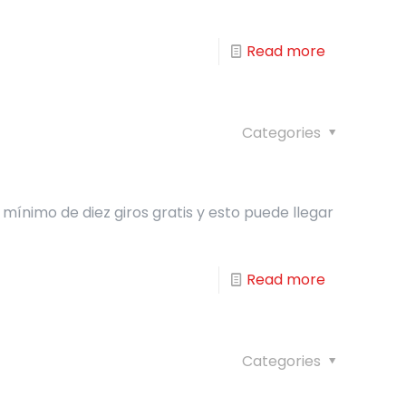
Read more
Categories
 mínimo de diez giros gratis y esto puede llegar
Read more
Categories