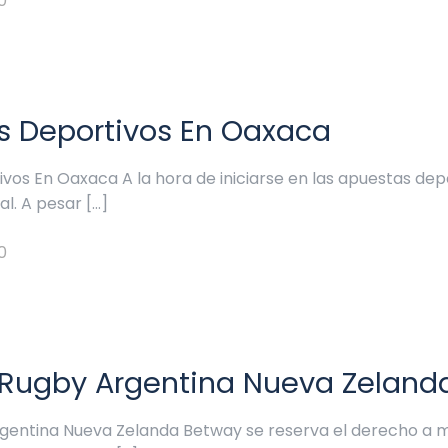
0
s Deportivos En Oaxaca
vos En Oaxaca A la hora de iniciarse en las apuestas depo
al. A pesar
[…]
0
 Rugby Argentina Nueva Zeland
gentina Nueva Zelanda Betway se reserva el derecho a mo