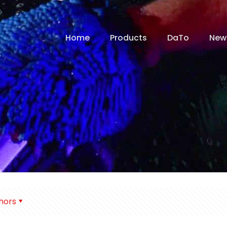
Home
Products
DaTo
New
hors