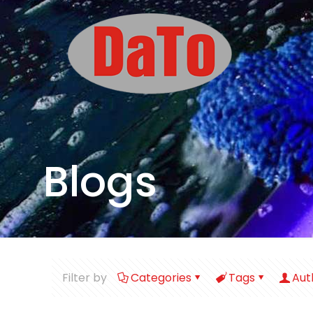
Blogs
Filter by
Categories
Tags
Aut