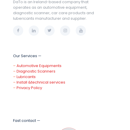
DaTo is an Ireland-based company that
operates as an automotive equipment,
diagnostic scanner, car care products and
lubericants manufacturer and supplier.
Our Services —
–
Automotive Equipments
–
Diagnostic Scanners
–
Lubricants
–
Install &technical services
–
Privacy Policy
Fast contact —