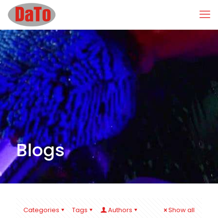
Blogs
Categories
Tags
Authors
Show all