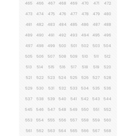
465
466
467
468
469
470
471
472
473
474
475
476
477
478
479
480
481
482
483
484
485
486
487
488
489
490
491
492
493
494
495
496
497
498
499
500
501
502
503
504
505
506
507
508
509
510
511
512
513
514
515
516
517
518
519
520
521
522
523
524
525
526
527
528
529
530
531
532
533
534
535
536
537
538
539
540
541
542
543
544
545
546
547
548
549
550
551
552
553
554
555
556
557
558
559
560
561
562
563
564
565
566
567
568