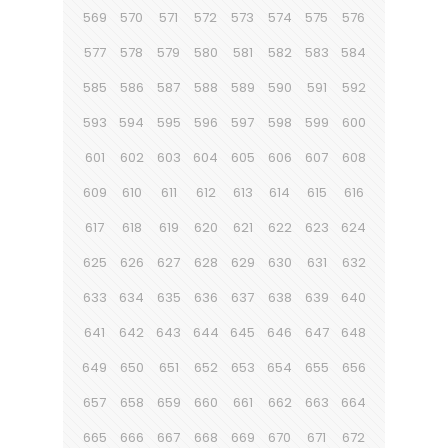
569
570
571
572
573
574
575
576
577
578
579
580
581
582
583
584
585
586
587
588
589
590
591
592
593
594
595
596
597
598
599
600
601
602
603
604
605
606
607
608
609
610
611
612
613
614
615
616
617
618
619
620
621
622
623
624
625
626
627
628
629
630
631
632
633
634
635
636
637
638
639
640
641
642
643
644
645
646
647
648
649
650
651
652
653
654
655
656
657
658
659
660
661
662
663
664
665
666
667
668
669
670
671
672